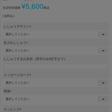
¥
5,600
当店特別価格
税込
送料込
ししゅうデザイン
(
必
須
名入れししゅう
)
(
必
須
ししゅうするお名前（英字のみ9文字まで）
)
メッセージカード
(
必
須
用途
)
(
必
須
ラッピング
)