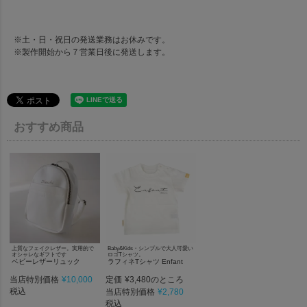
※土・日・祝日の発送業務はお休みです。
※製作開始から７営業日後に発送します。
おすすめ商品
上質なフェイクレザー。実用的で
Baby&Kids・シンプルで大人可愛い
オシャレなギフトです
ロゴTシャツ。
ベビーレザーリュック
ラフィネTシャツ Enfant
当店特別価格
¥
10,000
定価
¥
3,480
のところ
税込
当店特別価格
¥
2,780
税込