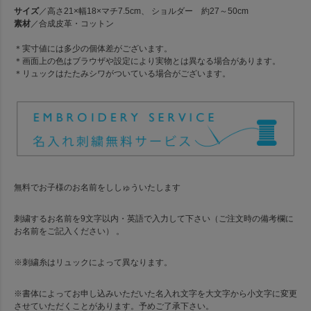
サイズ
／高さ21×幅18×マチ7.5cm、 ショルダー 約27～50cm
素材
／合成皮革・コットン
＊実寸値には多少の個体差がございます。
＊画面上の色はブラウザや設定により実物とは異なる場合があります。
＊リュックはたたみシワがついている場合がございます。
無料でお子様のお名前をししゅういたします
刺繍するお名前を9文字以内・英語で入力して下さい（ご注文時の備考欄に
お名前をご記入ください） 。
※刺繍糸はリュックによって異なります。
※書体によってお申し込みいただいた名入れ文字を大文字から小文字に変更
させていただくことがあります。予めご了承下さい。