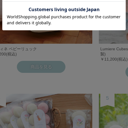
ィネ ベビーリュック
Lumiere C
200(税込)
製)
￥11,200(税
商品を見る
4
5