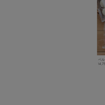
ベル
\4,