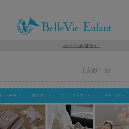
Summer Sale 開催中！
1歳誕生日
餅・一升米
選び取り
ファーストアート
飾り付け