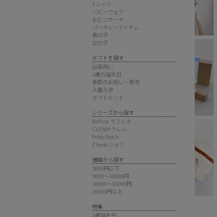
Tシャツ
ベビーウェア
おむつケーキ
パーティーアイテム
男の子
女の子
ギフトを探す
出産祝い
1歳の誕生日
季節のお祝い・節句
入園入学
ギフトセット
シリーズから探す
Raffine ラフィネ
CLENM クレム
Pritty Patch
Cherie シェリ
価格から探す
5000円以下
5000～10000円
10000～20000円
20000円以上
特集
1歳誕生日