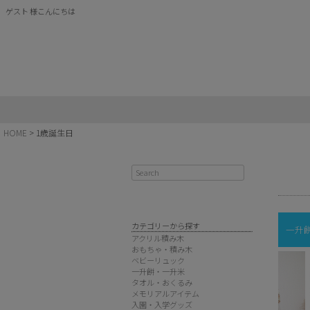
ゲスト 様こんにちは
HOME
1歳誕生日
カテゴリーから探す
一升
アクリル積み木
おもちゃ・積み木
ベビーリュック
一升餅・一升米
タオル・おくるみ
メモリアルアイテム
入園・入学グッズ