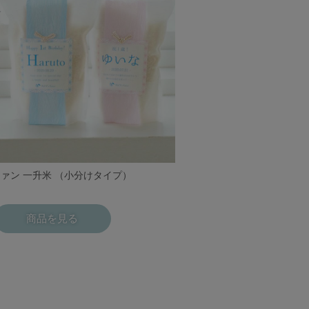
ァン 一升米 （小分けタイプ）
商品を見る