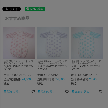
おすすめ商品
上品で華やかなベビーカラー。実
上品で華やかなベビーカラー。実
上品で華やかなベビーカラー。実
用的でオシャレなギフトです
用的でオシャレなギフトです
用的でオシャレなギフトです
シェリ ２wayベビーオール
シェリ ２wayベビーオール
シェリ ２wayベビーオール
ピンク
パープル
ブルー
定価
¥
8,000
定価
¥
8,000
定価
¥
8,000
のところ
のところ
のところ
当店特別価格
¥
4,000
当店特別価格
¥
4,000
当店特別価格
¥
4,000
税込
税込
税込
詳細を見る
詳細を見る
詳細を見る