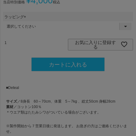
¥
4,000
当店特別価格
税込
ラッピング
(
必
須
)
お気に入りに登録す
る
カートに入れる
■Deteal
サイズ
／8身長 60～70cm、体重 5～7kg 、総丈50cm 身幅28cm
素材
／コットン100％
＊ウエア類はたたみシワがついている場合がございます。
※製作開始から７営業日後に発送します。 お急ぎの方はご連絡くださいま
せ。