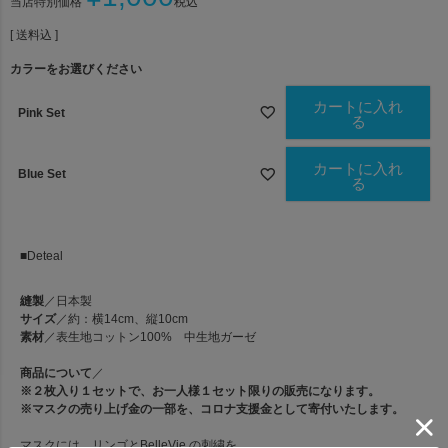
当店特別価格
税込
送料込
カラーをお選びください
カートに入れ
Pink Set
る
カートに入れ
Blue Set
る
■Deteal
縫製
／日本製
サイズ
／約：横14cm、縦10cm
素材
／表生地コットン100% 中生地ガーゼ
商品について
／
※
２枚入り１セットで、
お一人様１セット限り
の販売になります。
※
マスクの売り上げ金の一部を、コロナ支援金として寄付いたします。
マスクには、リンゴとBelleVie の刺繍を