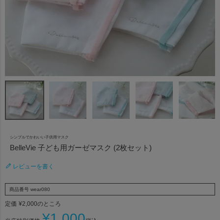
シンプルでかわいい子供用マスク
BelleVie 子ども用ガーゼマスク (2枚セット)
レビューを書く
商品番号
wear080
定価
¥
2,000
のところ
¥
1,000