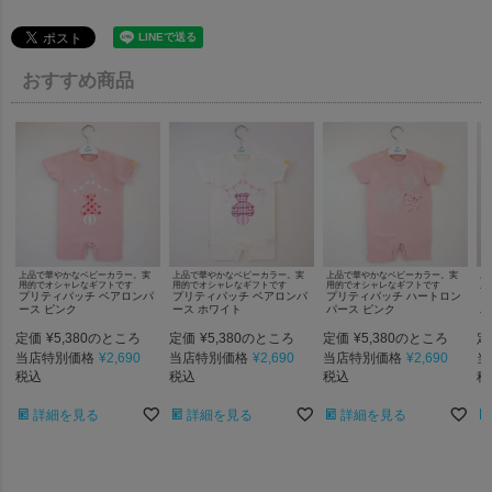
おすすめ商品
上品で華やかなベビーカラー。実
上品で華やかなベビーカラー。実
上品で華やかなベビーカラー。実
上
用的でオシャレなギフトです
用的でオシャレなギフトです
用的でオシャレなギフトです
用
プリティパッチ ベアロンパ
プリティパッチ ベアロンパ
プリティパッチ ハートロン
プ
ース ピンク
ース ホワイト
パース ピンク
パ
定価
¥
5,380
定価
¥
5,380
定価
¥
5,380
定
のところ
のところ
のところ
当店特別価格
¥
2,690
当店特別価格
¥
2,690
当店特別価格
¥
2,690
当
税込
税込
税込
税
詳細を見る
詳細を見る
詳細を見る