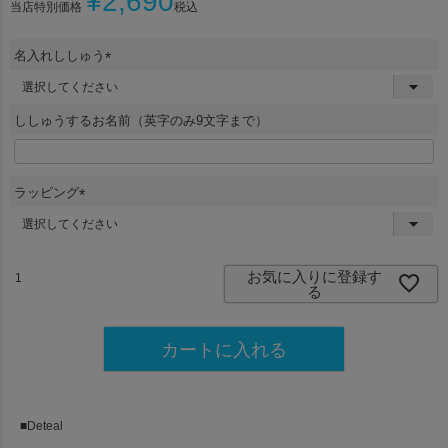
¥
2,690
当店特別価格
税込
名入れししゅう
(
必
須
ししゅうするお名前（英字のみ9文字まで）
)
ラッピング
(
必
須
)
お気に入りに登録す
る
カートに入れる
■Deteal