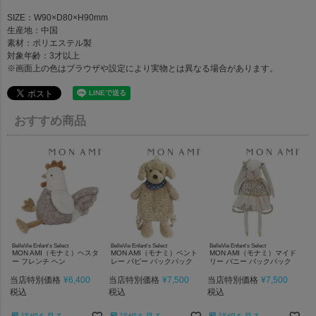
SIZE：W90×D80×H90mm
生産地：中国
素材：ポリエステル製
対象年齢：3才以上
※画面上の色はブラウザや設定により実物とは異なる場合があります。
おすすめ商品
BelleVie Enfant's Select
BelleVie Enfant's Select
BelleVie Enfant's Select
MON AMI（モナミ）ヘスタ
MON AMI（モナミ）ベント
MON AMI（モナミ）マイド
ー フレンチ ヘン
レー パピー バックパック
リー バニー バックパック
当店特別価格
¥
6,400
当店特別価格
¥
7,500
当店特別価格
¥
7,500
税込
税込
税込