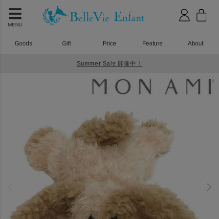
MENU
Goods
Gift
Price
Feature
About
Summer Sale 開催中！
HOME
おもちゃ
MON AMI（モナミ）ボガート パピー