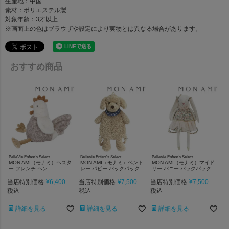
生産地：中国
素材：ポリエステル製
対象年齢：3才以上
※画面上の色はブラウザや設定により実物とは異なる場合があります。
おすすめ商品
BelleVie Enfant's Select
BelleVie Enfant's Select
BelleVie Enfant's Select
MON AMI（モナミ）ヘスタ
MON AMI（モナミ）ベント
MON AMI（モナミ）マイド
ー フレンチ ヘン
レー パピー バックパック
リー バニー バックパック
当店特別価格
¥
6,400
当店特別価格
¥
7,500
当店特別価格
¥
7,500
税込
税込
税込
詳細を見る
詳細を見る
詳細を見る