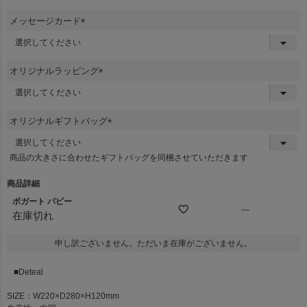
メッセージカード
(
必
須
オリジナルラッピング
)
(
必
須
オリジナルギフトバッグ
)
(
必
商品の大きさに合わせたギフトバッグを同梱させていただきます
須
)
商品詳細
ボガート パピー
—
在庫切れ
申し訳ございません。ただいま在庫がございません。
■Deteal
SIZE：W220×D280×H120mm