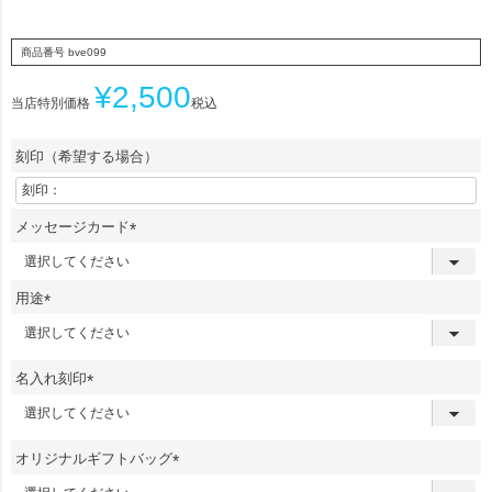
商品番号
bve099
¥
2,500
当店特別価格
税込
刻印（希望する場合）
メッセージカード
(
必
須
用途
)
(
必
須
名入れ刻印
)
(
必
須
オリジナルギフトバッグ
)
(