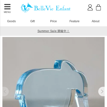
MENU
Goods
Gift
Price
Feature
About
Summer Sale 開催中！
HOME
アクリル積み木
Lumiere Cubes Elephant（アクリル積み木 エレファント）