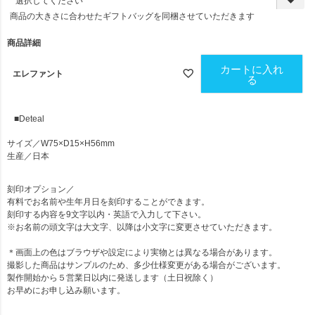
必
商品の大きさに合わせたギフトバッグを同梱させていただきます
須
)
商品詳細
カートに入れ
エレファント
る
■Deteal
サイズ／W75×D15×H56mm
生産／日本
刻印オプション
／
有料でお名前や生年月日を刻印することができます。
刻印する内容を9文字以内・英語で入力して下さい。
※お名前の頭文字は大文字、以降は小文字に変更させていただきます。
＊画面上の色はブラウザや設定により実物とは異なる場合があります。
撮影した商品はサンプルのため、多少仕様変更がある場合がございます。
製作開始から５営業日以内に発送します（土日祝除く）
お早めにお申し込み願います。