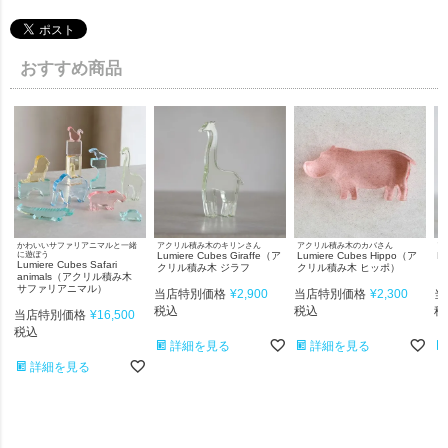
おすすめ商品
かわいいサファリアニマルと一緒
アクリル積み木のキリンさん
アクリル積み木のカバさん
ア
に遊ぼう
Lumiere Cubes Giraffe（ア
Lumiere Cubes Hippo（ア
L
Lumiere Cubes Safari
クリル積み木 ジラフ
クリル積み木 ヒッポ）
リ
animals（アクリル積み木
サファリアニマル）
当店特別価格
¥
2,900
当店特別価格
¥
2,300
当
税込
税込
税
当店特別価格
¥
16,500
税込
詳細を見る
詳細を見る
詳細を見る