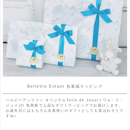
BelleVie Enfant 包装紙ラッピング
ベルビーアンファン オリジナルToile de Jouy(トワル・ド・
ジュイ)の
包装紙で上品なギフトラッピングでお届けします。
お誕生日にはもちろん出産祝いのギフトとしても喜ばれそうで
すね♪