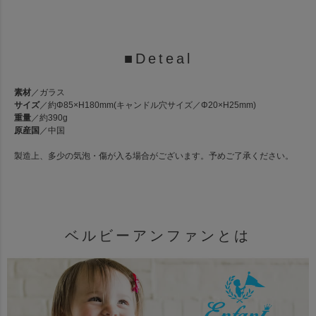
■Deteal
素材
／ガラス
サイズ
／約Φ85×H180mm(キャンドル穴サイズ／Φ20×H25mm)
重量
／約390g
原産国
／中国
製造上、多少の気泡・傷が入る場合がございます。予めご了承ください。
ベルビーアンファンとは
素材
サイズ
重量
原産国