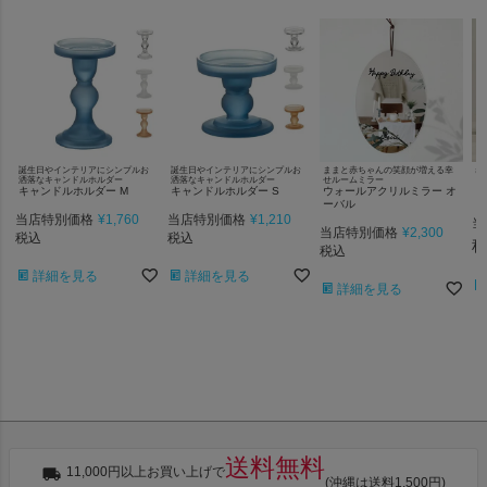
誕生日やインテリアにシンプルお
誕生日やインテリアにシンプルお
ままと赤ちゃんの笑顔が増える幸
赤
洒落なキャンドルホルダー
洒落なキャンドルホルダー
せルームミラー
フ
キャンドルホルダー M
キャンドルホルダー S
ウォールアクリルミラー オ
ク
ーバル
当店特別価格
¥
1,760
当店特別価格
¥
1,210
当
当店特別価格
¥
2,300
税込
税込
税込
詳細を見る
詳細を見る
詳細を見る
送料無料
11,000円以上お買い上げで
(沖縄は送料1,500円)