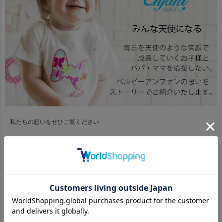
私たちの想いをぜひご覧ください
商品番号
bve094
¥
1,980
当店特別価格
税込
用途