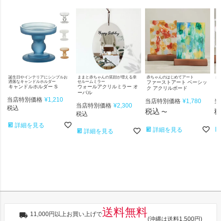
誕生日やインテリアにシンプルお
ままと赤ちゃんの笑顔が増える幸
赤ちゃんのはじめてアート
赤
洒落なキャンドルホルダー
せルームミラー
ファーストアート ベーシッ
フ
キャンドルホルダー S
ウォールアクリルミラー オ
ク アクリルボード
ア
ーバル
当店特別価格
¥
1,210
当店特別価格
¥
1,780
当
当店特別価格
¥
2,300
税込
税込
〜
税込
詳細を見る
詳細を見る
詳細を見る
送料無料
11,000円以上お買い上げで
(沖縄は送料1,500円)