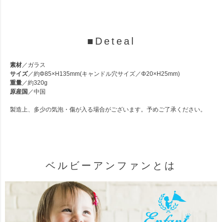
■Deteal
素材
／ガラス
サイズ
／約Φ85×H135mm(キャンドル穴サイズ／Φ20×H25mm)
重量
／約320g
原産国
／中国
製造上、多少の気泡・傷が入る場合がございます。予めご了承ください。
ベルビーアンファンとは
素材
サイズ
重量
原産国