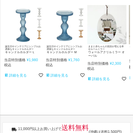
誕生日やインテリアにシンプルお
誕生日やインテリアにシンプルお
ままと赤ちゃんの笑顔が増える幸
赤
洒落なキャンドルホルダー
洒落なキャンドルホルダー
せルームミラー
フ
キャンドルホルダー L
キャンドルホルダー M
ウォールアクリルミラー オ
ク
ーバル
当店特別価格
¥
1,980
当店特別価格
¥
1,760
当
当店特別価格
¥
2,300
税込
税込
税込
詳細を見る
詳細を見る
詳細を見る
送料無料
11,000円以上お買い上げで
(沖縄は送料1,500円)