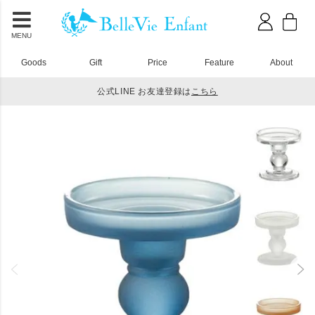
MENU
Goods
Gift
Price
Feature
About
公式LINE お友達登録は
こちら
HOME
1歳誕生日
キャンドルホルダー S