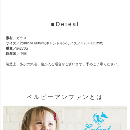
■Deteal
素材
／ガラス
サイズ
／約Φ85×H90mm(キャンドル穴サイズ／Φ20×H25mm)
重量
／約270g
原産国
／中国
製造上、多少の気泡・傷が入る場合がございます。予めご了承ください。
ベルビーアンファンとは
素材
サイズ
重量
原産国