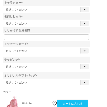
キャラクター
(
必
名前ししゅう
須
)
(
必
ししゅうするお名前
須
)
メッセージカード
(
必
須
ラッピング
)
(
必
須
オリジナルギフトバッグ
)
(
必
須
カラー
)
Pink Set
カートに入れる