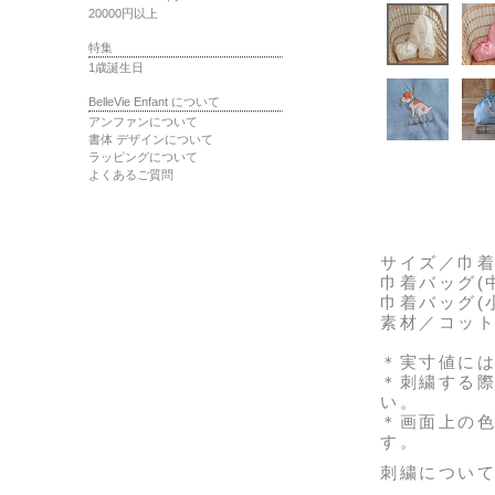
20000円以上
特集
1歳誕生日
BelleVie Enfant について
アンファンについて
書体 デザインについて
ラッピングについて
よくあるご質問
サイズ
／巾着
巾着バッグ(中
巾着バッグ(小
素材
／コット
＊実寸値に
＊刺繍する
い。
＊画面上の
す。
刺繍につい