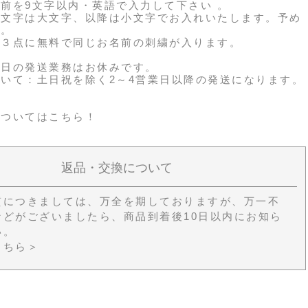
前を9文字以内・英語で入力して下さい 。
頭文字は大文字、以降は小文字でお入れいたします。予め
い。
グ３点に無料で同じお名前の刺繍が入ります。
祝日の発送業務はお休みです。
いて：土日祝を除く2～4営業日以降の発送になります。
については
こちら！
返品・交換について
質につきましては、万全を期しておりますが、万一不
などがございましたら、商品到着後10日以内にお知ら
い。
こちら＞