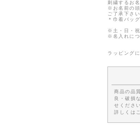
刺繍するお名
※お名前の
ご了承下さ
＊巾着バッ
※土・日・
※名入れにつ
ラッピング
商品の品
良・破損
せくださ
詳しくは