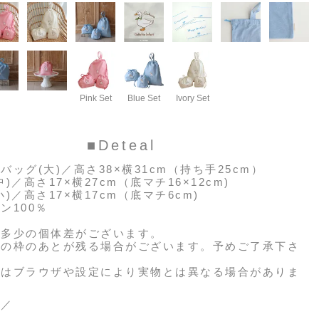
Pink Set
Blue Set
Ivory Set
■Deteal
バッグ(大)／高さ38×横31cm（持ち手25cm）
)／高さ17×横27cm（底マチ16×12cm)
)／高さ17×横17cm（底マチ6cm)
ン100％
は多少の個体差がございます。
際の枠のあとが残る場合がございます。予めご了承下さ
色はブラウザや設定により実物とは異なる場合がありま
て
／