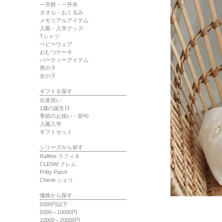
一升餅・一升米
タオル・おくるみ
メモリアルアイテム
入園・入学グッズ
Tシャツ
ベビーウェア
おむつケーキ
パーティーアイテム
男の子
女の子
ギフトを探す
出産祝い
1歳の誕生日
季節のお祝い・節句
入園入学
ギフトセット
シリーズから探す
Raffine ラフィネ
CLENM クレム
Pritty Patch
Cherie シェリ
価格から探す
5000円以下
5000～10000円
10000～20000円