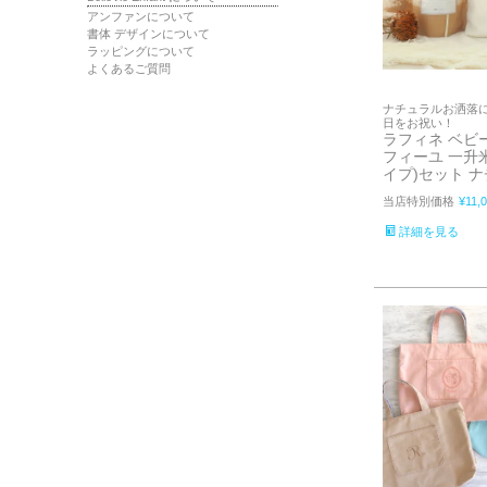
アンファンについて
書体 デザインについて
ラッピングについて
よくあるご質問
ナチュラルお洒落
日をお祝い！
ラフィネ ベビ
フィーユ 一升
イプ)セット 
当店特別価格
¥
11,
詳細を見る