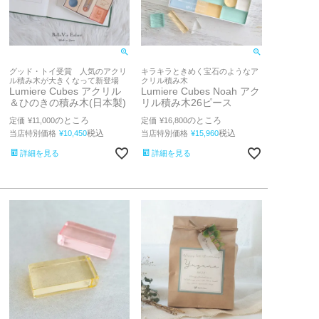
グッド・トイ受賞 人気のアクリ
キラキラときめく宝石のようなア
ル積み木が大きくなって新登場
クリル積み木
Lumiere Cubes アクリル
Lumiere Cubes Noah アク
＆ひのきの積み木(日本製)
リル積み木26ピース
のところ
のところ
定価
¥
11,000
定価
¥
16,800
税込
税込
当店特別価格
¥
10,450
当店特別価格
¥
15,960
詳細を見る
詳細を見る