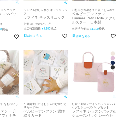
ッスンバッグ
シンプルおしゃれな キッズリュッ
幻想的なお星さまに願いを込めて
ッスンバッ
ク
ベルビーアンファン
ラフィネ キッズリュック
Lumiere Petit Etoile アクリ
ルスター（日本製）
のところ
定価
¥
6,780
ろ
税込
当店特別価格
¥
3,980
税込
当店特別価格
¥
1,100
税込
80
詳細を見る
詳細を見る
１歳誕生日にはおしゃれな選びと
可愛い刺繍デザインのレッスンバ
生日をお祝いし
リカードを♪
ッグとシューズバッグセット
ベルビーアンファン 選び
ラフィネ レッスンバッグ&
ァン 一升
取りカード
シューズバッグ レーヴセ
イプ）ナチ