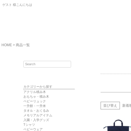
ゲスト 様こんにちは
商品タグ
セール
サイズ
指定な
カラー
HOME
商品一覧
レッド
カテゴリーから探す
アクリル積み木
おもちゃ・積み木
ベビーリュック
並び替え
新着
一升餅・一升米
タオル・おくるみ
メモリアルアイテム
入園・入学グッズ
Tシャツ
ベビーウェア