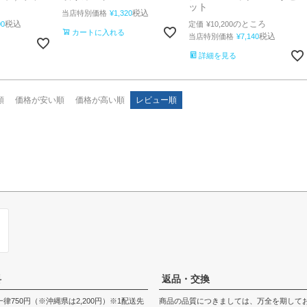
ット
税込
当店特別価格
¥
1,320
のところ
税込
定価
¥
10,200
00
カートに入れる
税込
当店特別価格
¥
7,140
詳細を見る
順
価格が安い順
価格が高い順
レビュー順
料
返品・交換
律750円（※沖縄県は2,200円）※1配送先
商品の品質につきましては、万全を期して