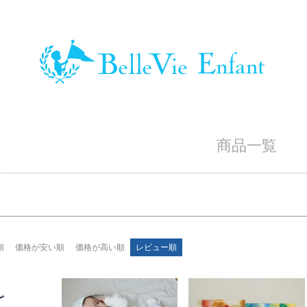
バンドル販売
限定
再入荷
翌日発送
予約商品
し
S
M
22.5cm
23.0cm
予約商品
並び順
ブルー
イエロー
新着順
レビュー
商品一覧
検索
順
価格が安い順
価格が高い順
レビュー順