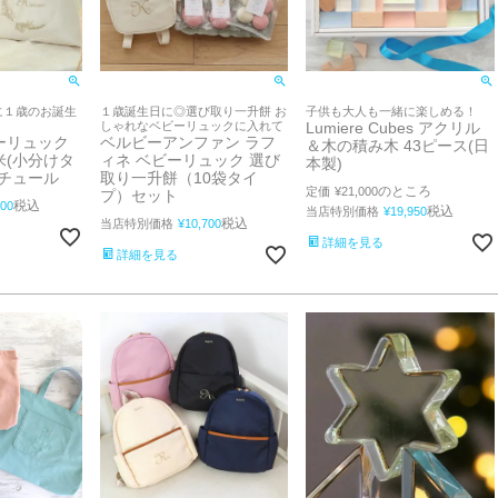
に１歳のお誕生
１歳誕生日に◎選び取り一升餅 お
子供も大人も一緒に楽しめる！
しゃれなベビーリュックに入れて
Lumiere Cubes アクリル
ーリュック
ベルビーアンファン ラフ
＆木の積み木 43ピース(日
米(小分けタ
ィネ ベビーリュック 選び
本製)
ナチュール
取り一升餅（10袋タイ
のところ
定価
¥
21,000
プ）セット
税込
000
税込
当店特別価格
¥
19,950
税込
当店特別価格
¥
10,700
詳細を見る
詳細を見る