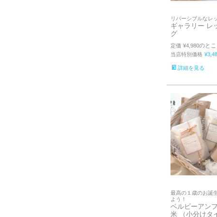
リバーシブルなレ
ギャラリー レ
グ
のとこ
定価
¥
4,980
当店特別価格
¥
3,4
詳細を見る
最高の１歳のお誕
よう！
ベルビーアンフ
米 （小分けタ