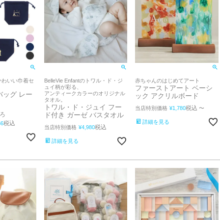
かわいい巾着セ
BelleVie Enfantのトワル・ド・ジ
赤ちゃんのはじめてアート
ュイ柄が彩る、
ファーストアート ベーシ
バッグ レー
アンティークカラーのオリジナル
ック アクリルボード
タオル。
トワル・ド・ジュイ フー
税込
当店特別価格
¥
1,780
〜
ろ
ド付き ガーゼ バスタオル
詳細を見る
税込
36
税込
当店特別価格
¥
4,980
詳細を見る