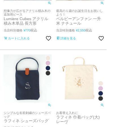
想像力が広がるアクリル積み木の
最高の１歳のお誕生日をお祝いし
追加用ピース
よう！
Lumiere Cubes アクリル
ベルビーアンファン 一升
積み木単品 長方形
米 ナチュール
税込
税込
当店特別価格
¥
770
当店特別価格
¥
2,550
カートに入れる
詳細を見る
シンプルな名前刺繍のシューズバ
お着替え入れに
ッグ
ラフィネ 巾着バッグ(大)
ラフィネ シューズバッグ
レーヴ