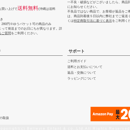
一不良・破損などがございましたら、商品到
にお知らせください。
送料無料
上お買い上げで
(沖縄は送料
不良品ではない商品で、お客様が返品をご
は、商品到着後５日以内に弊社までご返送
つき
くは
特定商取引法に基づく表示
をご利用く
 280円※ゆうパケット可の商品のみ
よって発送までのお日にちが異なります。詳
るご質問
をご利用ください。
ジ
サポート
ご利用ガイド
送料とお支払いについて
返品・交換について
ラッピングについて
の取扱
copyright(c) Bellevie Enfant & co.,Ltd.All Rights Reserved