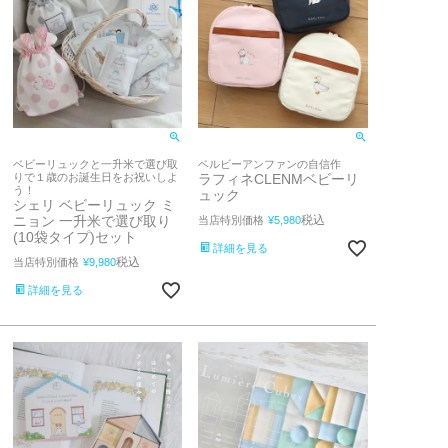
ベビーリュックと一升米で選び取
ベルビーアンファンの自信作
りで１歳のお誕生日をお祝いしよ
ラフィネCLENMベビーリ
う！
ュック
シェリ ベビーリュック ミ
ニョン 一升米で選び取り
税込
当店特別価格
¥
5,980
(10袋タイプ)セット
詳細を見る
税込
当店特別価格
¥
9,980
詳細を見る