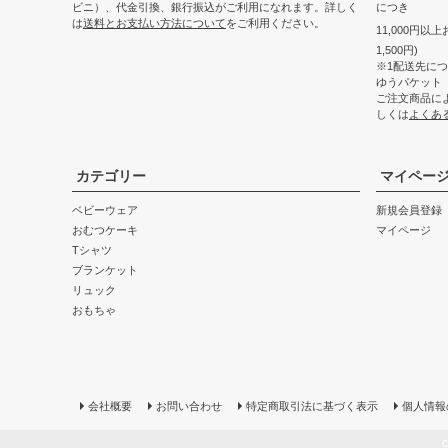
ビニ）、代金引換、銀行振込がご利用になれます。詳しく
につき
は
送料とお支払い方法について
をご利用ください。
11,000円以
1,500円)
※1配送先に
ゆうパケット
ご注文商品に
しくは
よくあ
カテゴリー
マイペー
ベビーウェア
新規会員登録
おむつケーキ
マイページ
Tシャツ
ブランケット
リュック
おもちゃ
会社概要
お問い合わせ
特定商取引法に基づく表示
個人情報