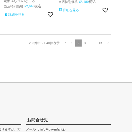
のところ
定価
¥
3,780
税込
当店特別価格
¥
3,480
税込
当店特別価格
¥
2,646
詳細を見る
詳細を見る
1
2
3
…
13
253
件中
21
-
40
件表示
お問合せ先
おりますが、万
メール
info@bv-enfant.jp