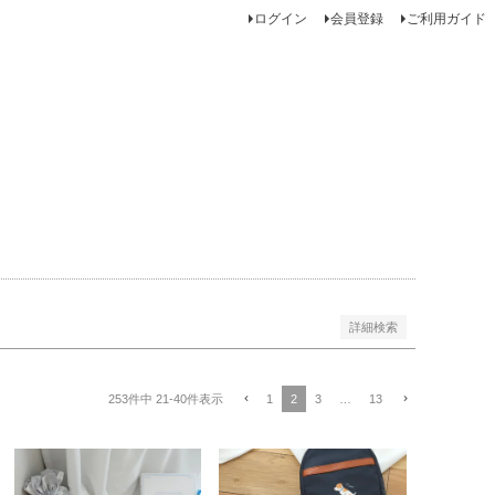
ログイン
会員登録
ご利用ガイド
のみを表示
登録順
価格が安い順
価格が高い順
優先度順
順
キーワードヒット順
詳細検索
1
2
3
…
13
253
件中
21
-
40
件表示