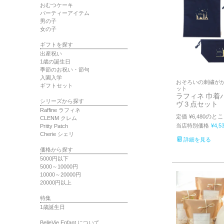
おむつケーキ
パーティーアイテム
男の子
女の子
ギフトを探す
出産祝い
1歳の誕生日
季節のお祝い・節句
入園入学
おそろいの刺繍が
ギフトセット
ット
ラフィネ 巾着
シリーズから探す
ヴ３点セット
Raffine ラフィネ
のとこ
定価
¥
6,480
CLENM クレム
当店特別価格
¥
4,5
Pritty Patch
Cherie シェリ
詳細を見る
価格から探す
5000円以下
5000～10000円
10000～20000円
20000円以上
特集
1歳誕生日
BelleVie Enfant について