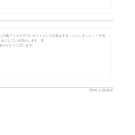
この度クリスマスプレゼントとしてお迎えすることにしました！！子供
みにしている気がします。笑

ありがとうございます。
2
件中
1
-
2
件表示