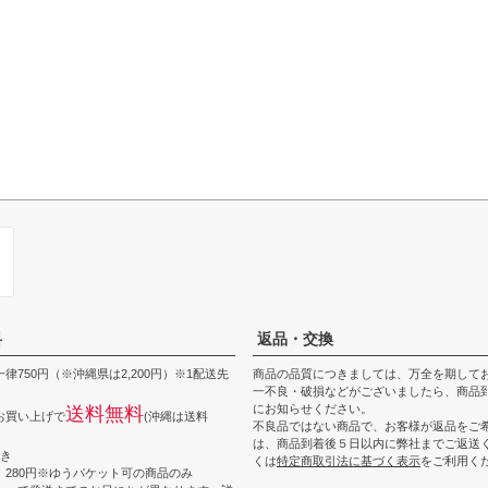
料
返品・交換
律750円（※沖縄県は2,200円）※1配送先
商品の品質につきましては、万全を期して
一不良・破損などがございましたら、商品到
にお知らせください。
送料無料
上お買い上げで
(沖縄は送料
不良品ではない商品で、お客様が返品をご
は、商品到着後５日以内に弊社までご返送
つき
くは
特定商取引法に基づく表示
をご利用く
 280円※ゆうパケット可の商品のみ