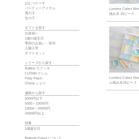
おむつケーキ
パーティーアイテム
Lumiere Cubes M
男の子
積み木 26ピース
女の子
ギフトを探す
出産祝い
1歳の誕生日
季節のお祝い・節句
入園入学
ギフトセット
シリーズから探す
Raffine ラフィネ
CLENM クレム
Lumiere Cubes N
Pritty Patch
ル積み木26ピース
Cherie シェリ
価格から探す
5000円以下
5000～10000円
10000～20000円
20000円以上
特集
1歳誕生日
BelleVie Enfant について