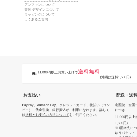
アンファンについて
書体 デザインについて
ラッピングについて
よくあるご質問
送料無料
11,000円以上お買い上げで
(沖縄は送料1,500円)
お支払い
配送・送
PayPay、Amazon Pay、クレジットカード、後払い（コン
宅配便 全国一
ビニ）、代金引換、銀行振込がご利用になれます。詳しく
につき
は
送料とお支払い方法について
をご利用ください。
11,000円以
1,500円)
※1配送先に
ゆうパケット