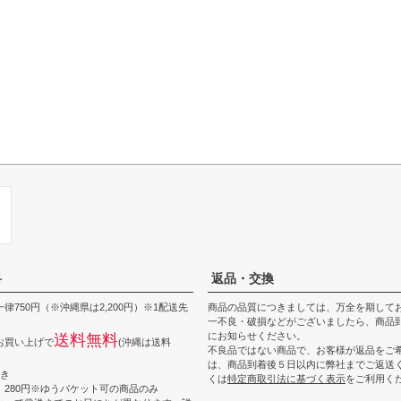
料
返品・交換
律750円（※沖縄県は2,200円）※1配送先
商品の品質につきましては、万全を期して
一不良・破損などがございましたら、商品到
にお知らせください。
送料無料
上お買い上げで
(沖縄は送料
不良品ではない商品で、お客様が返品をご
は、商品到着後５日以内に弊社までご返送
つき
くは
特定商取引法に基づく表示
をご利用く
 280円※ゆうパケット可の商品のみ