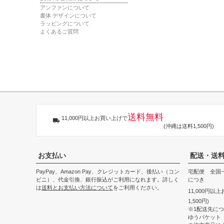
アンファンについて
書体 デザインについて
ラッピングについて
よくあるご質問
送料無料
11,000円以上お買い上げで
(沖縄は送料1,500円)
お支払い
配送・送
PayPay、Amazon Pay、クレジットカード、後払い（コン
宅配便 全国一
ビニ）、代金引換、銀行振込がご利用になれます。詳しく
につき
は
送料とお支払い方法について
をご利用ください。
11,000円以
1,500円)
※1配送先に
ゆうパケット