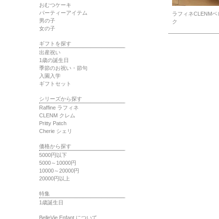
おむつケーキ
パーティーアイテム
ラフィネCLENM
男の子
ク
女の子
ギフトを探す
出産祝い
1歳の誕生日
季節のお祝い・節句
入園入学
ギフトセット
シリーズから探す
Raffine ラフィネ
CLENM クレム
Pritty Patch
Cherie シェリ
価格から探す
5000円以下
5000～10000円
10000～20000円
20000円以上
特集
1歳誕生日
BelleVie Enfant について