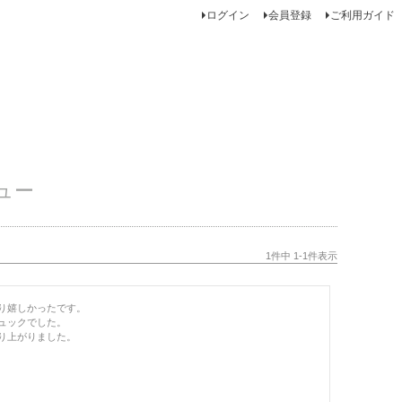
ログイン
会員登録
ご利用ガイド
ュー
1
件中
1
-
1
件表示
り嬉しかったです。

ックでした。

り上がりました。