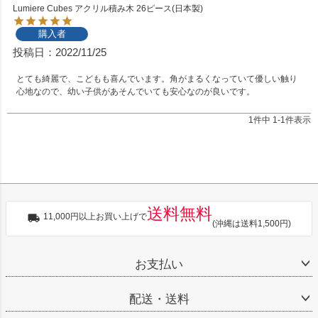
Lumiere Cubes アクリル積み木 26ピース(日本製)
購入者
投稿日
2022/11/25
とても綺麗で、こどもも喜んでいます。角がまるくなっていて優しい触り
心地なので、幼い子供があそんでいても安心なのが良いです。
1
件中
1
-
1
件表示
送料無料
11,000円以上お買い上げで
(沖縄は送料1,500円)
お支払い
配送・送料