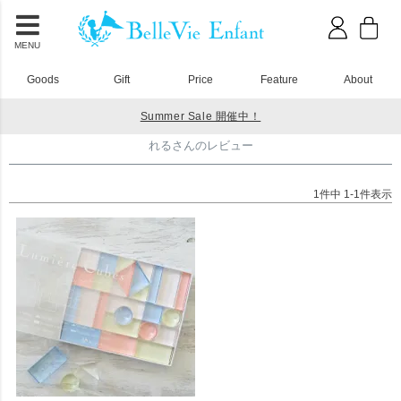
MENU
Goods
Gift
Price
Feature
About
Summer Sale 開催中！
HOME
れるさんのレビュー
れるさんのレビュー
1
件中
1
-
1
件表示