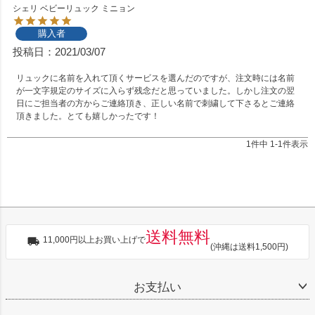
シェリ ベビーリュック ミニョン
購入者
投稿日
2021/03/07
リュックに名前を入れて頂くサービスを選んだのですが、注文時には名前
が一文字規定のサイズに入らず残念だと思っていました。しかし注文の翌
日にご担当者の方からご連絡頂き、正しい名前で刺繍して下さるとご連絡
頂きました。とても嬉しかったです！
1
件中
1
-
1
件表示
送料無料
11,000円以上お買い上げで
(沖縄は送料1,500円)
お支払い