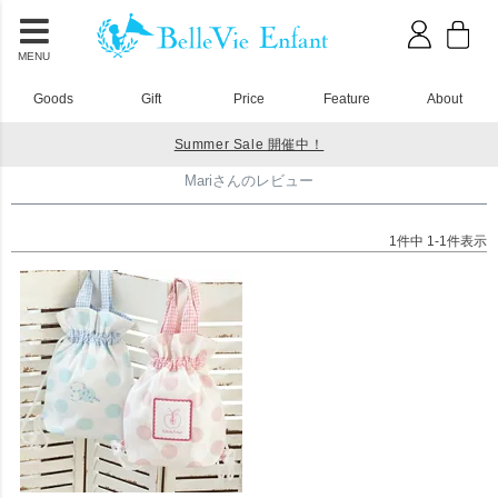
MENU
Goods
Gift
Price
Feature
About
Summer Sale 開催中！
HOME
Mariさんのレビュー
Mariさんのレビュー
1
件中
1
-
1
件表示