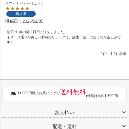
ラフィネ ベビーリュック
購入者
投稿日
2026/02/05
息子の1歳の誕生日用に注文しました。

イメージ通りの美しい刺繍のリュックで、誕生日当日に使うのが楽しみで
す！
1
件中
1
-
1
件表示
送料無料
11,000円以上お買い上げで
(沖縄は送料1,500円)
お支払い
配送・送料