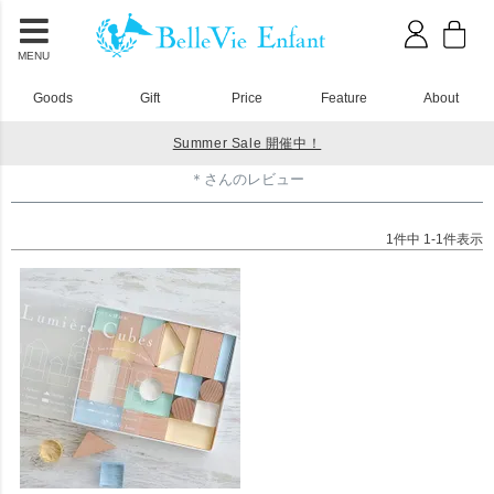
MENU
Goods
Gift
Price
Feature
About
Summer Sale 開催中！
HOME
＊さんのレビュー
＊さんのレビュー
1
件中
1
-
1
件表示