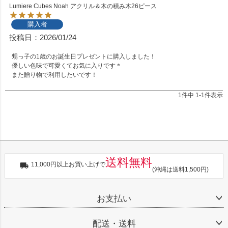
Lumiere Cubes Noah アクリル＆木の積み木26ピース
購入者
投稿日
2026/01/24
甥っ子の1歳のお誕生日プレゼントに購入しました！

優しい色味で可愛くてお気に入りです＊

また贈り物で利用したいです！
1
件中
1
-
1
件表示
送料無料
11,000円以上お買い上げで
(沖縄は送料1,500円)
お支払い
配送・送料