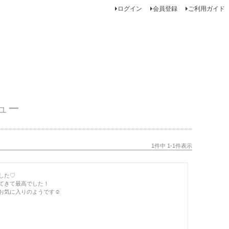
ログイン
会員登録
ご利用ガイド
ュー
1
件中
1
-
1
件表示
た♡

てきて最高でした！

お気に入りのようです☺︎