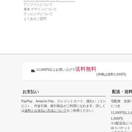
アンファンについて
書体 デザインについて
ラッピングについて
よくあるご質問
送料無料
11,000円以上お買い上げで
(沖縄は送料1,500円)
お支払い
配送・送
PayPay、Amazon Pay、クレジットカード、後払い（コン
宅配便 全国一
ビニ）、代金引換、銀行振込がご利用になれます。詳しく
につき
は
送料とお支払い方法について
をご利用ください。
11,000円以
1,500円)
※1配送先に
ゆうパケット