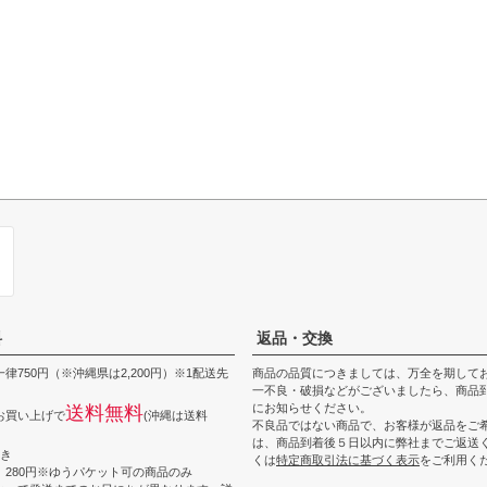
料
返品・交換
律750円（※沖縄県は2,200円）※1配送先
商品の品質につきましては、万全を期して
一不良・破損などがございましたら、商品到
にお知らせください。
送料無料
上お買い上げで
(沖縄は送料
不良品ではない商品で、お客様が返品をご
は、商品到着後５日以内に弊社までご返送
つき
くは
特定商取引法に基づく表示
をご利用く
 280円※ゆうパケット可の商品のみ