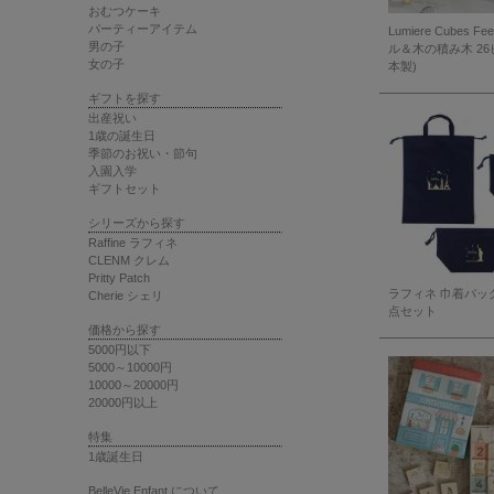
おむつケーキ
パーティーアイテム
Lumiere Cubes Fe
男の子
ル＆木の積み木 26
女の子
本製)
ギフトを探す
出産祝い
1歳の誕生日
季節のお祝い・節句
入園入学
ギフトセット
シリーズから探す
Raffine ラフィネ
CLENM クレム
Pritty Patch
ラフィネ 巾着バッ
Cherie シェリ
点セット
価格から探す
5000円以下
5000～10000円
10000～20000円
20000円以上
特集
1歳誕生日
BelleVie Enfant について