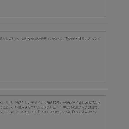
購入しました。なかなかないデザインのため、他の子と被ることもなく
ところで、可愛らしいデザインに加え50音も一緒に見て楽しめる積み木
にと思い、即購入させていただきました！！10か月の息子も大満足で、
らしてみたり、絵をじっと見たりして何かしら感じ取って遊んでいま