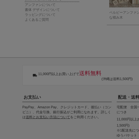
アンファンについて
書体 デザインについて
ベルビーアンファ
ラッピングについて
な積み木
よくあるご質問
送料無料
11,000円以上お買い上げで
(沖縄は送料1,500円)
お支払い
配送・送
PayPay、Amazon Pay、クレジットカード、後払い（コン
宅配便 全国一
ビニ）、代金引換、銀行振込がご利用になれます。詳しく
につき
は
送料とお支払い方法について
をご利用ください。
11,000円以
1,500円)
※1配送先に
ゆうパケット