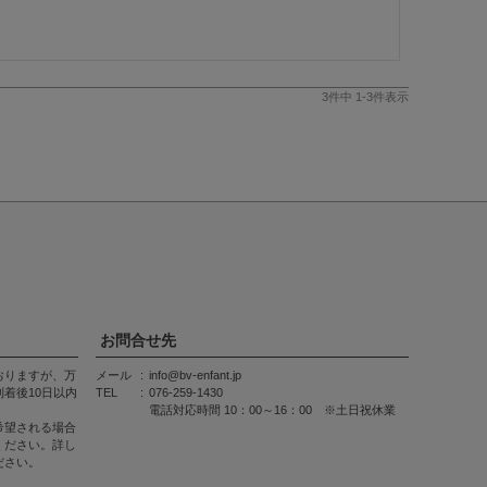
3
件中
1
-
3
件表示
お問合せ先
おりますが、万
メール
info@bv-enfant.jp
着後10日以内
TEL
076-259-1430
電話対応時間 10：00～16：00 ※土日祝休業
希望される場合
ください。詳し
ださい。