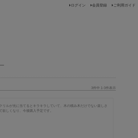
ログイン
会員登録
ご利用ガイド
ー
3
件中
1
-
3
件表示
クリルが光に当てるとキラキラしていて、木の積み木だけでない楽しさ
て欲しくなり、今後購入予定です。