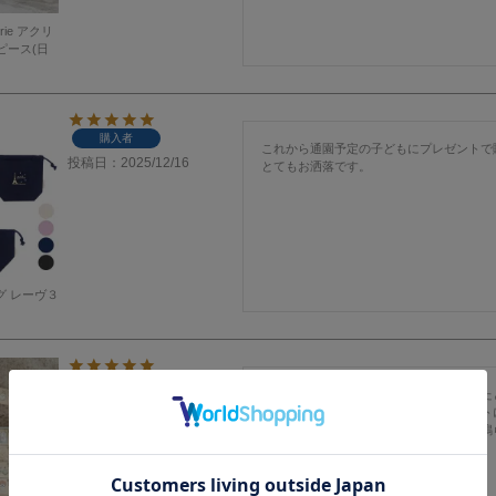
erie アクリ
ピース(日
購入者
これから通園予定の子どもにプレゼントで
投稿日
2025/12/16
とてもお洒落です。
グ レーヴ３
購入者
積み木で何かいいものがないか探していた
投稿日
2025/12/16
をこちらで見つけ、クリスマスプレゼント
まだ重ね遊びはできませんが、叩いて音鳴
す。