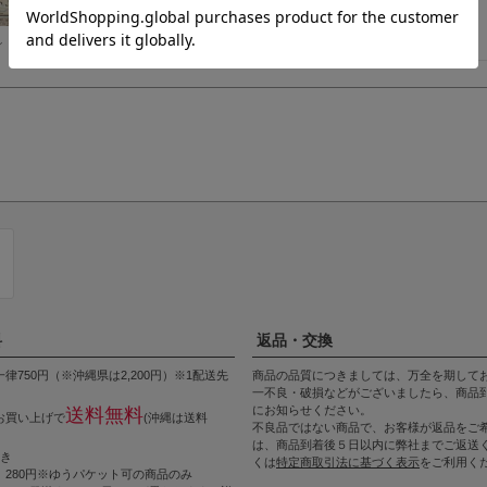
ン ひらが
料
返品・交換
律750円（※沖縄県は2,200円）※1配送先
商品の品質につきましては、万全を期して
一不良・破損などがございましたら、商品到
にお知らせください。
送料無料
上お買い上げで
(沖縄は送料
不良品ではない商品で、お客様が返品をご
は、商品到着後５日以内に弊社までご返送
つき
くは
特定商取引法に基づく表示
をご利用く
 280円※ゆうパケット可の商品のみ