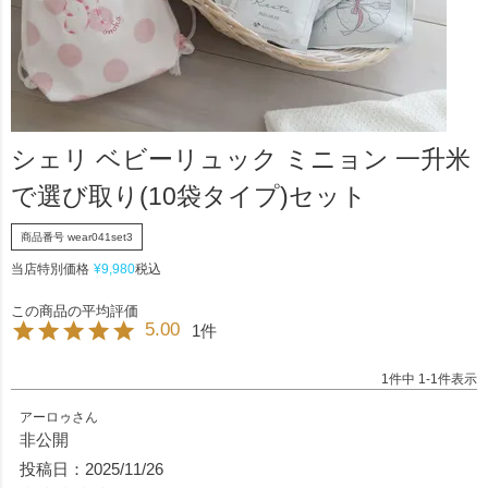
シェリ ベビーリュック ミニョン 一升米
で選び取り(10袋タイプ)セット
商品番号
wear041set3
当店特別価格
¥
9,980
税込
5.00
1
1
件中
1
-
1
件表示
アーロゥ
非公開
投稿日
2025/11/26