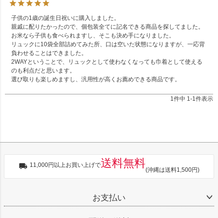
子供の1歳の誕生日祝いに購入しました。

親戚に配りたかったので、個包装全てに記名できる商品を探してました。
お米なら子供も食べられますし、そこも決め手になりました。

リュックに10袋全部詰めてみた所、口は空いた状態になりますが、一応背
負わせることはできました。

2WAYということで、リュックとして使わなくなっても巾着として使える
のも利点だと思います。

選び取りも楽しめますし、汎用性が高くお薦めできる商品です。
1
件中
1
-
1
件表示
送料無料
11,000円以上お買い上げで
(沖縄は送料1,500円)
お支払い