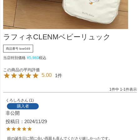
ラフィネCLENMベビーリュック
商品番号
bve049
当店特別価格
¥
5,980
税込
5.00
1
1
件中
1
-
1
件表示
くろしろ
1
購入者
非公開
投稿日
2024/11/29
姪の誕生日に間に合い両親も喜んでくださり嬉しかったです。
