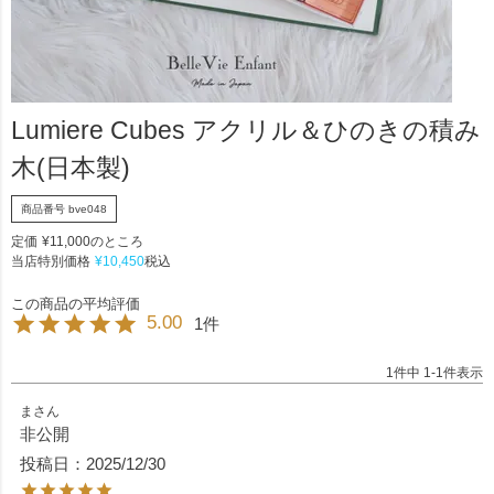
Lumiere Cubes アクリル＆ひのきの積み
木(日本製)
商品番号
bve048
定価
¥
11,000
のところ
当店特別価格
¥
10,450
税込
5.00
1
1
件中
1
-
1
件表示
ま
非公開
投稿日
2025/12/30