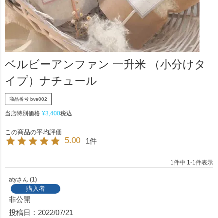
ベルビーアンファン 一升米 （小分けタ
イプ）ナチュール
商品番号
bve002
当店特別価格
¥
3,400
税込
5.00
1
1
件中
1
-
1
件表示
aty
1
購入者
非公開
投稿日
2022/07/21