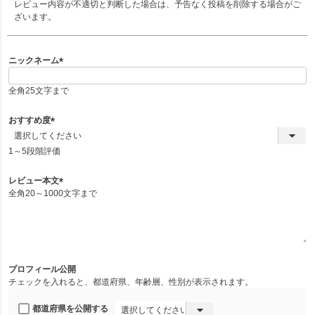
レビュー内容が不適切と判断した場合は、予告なく投稿を削除する場合がご
ざいます。
ニックネーム
(
必
全角25文字まで
須
)
おすすめ度
(
必
1～5段階評価
須
)
レビュー本文
全角20～1000文字まで
(
必
須
)
プロフィール公開
チェックを入れると、都道府県、年齢層、性別が表示されます。
都道府県を公開する