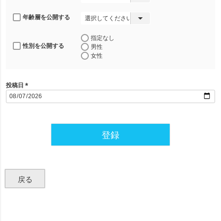
年齢層を公開する
指定なし
性別を公開する
男性
女性
投稿日
(
必
須
)
登録
戻る