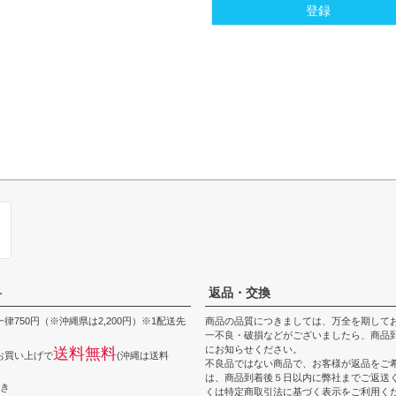
登録
料
返品・交換
律750円（※沖縄県は2,200円）※1配送先
商品の品質につきましては、万全を期して
一不良・破損などがございましたら、商品到
にお知らせください。
送料無料
上お買い上げで
(沖縄は送料
不良品ではない商品で、お客様が返品をご
は、商品到着後５日以内に弊社までご返送
つき
くは
特定商取引法に基づく表示
をご利用く