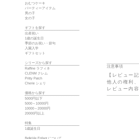
おむつケーキ
パーティーアイテム
男の子
女の子
ギフトを探す
出産祝い
1歳の誕生日
季節のお祝い・節句
入園入学
ギフトセット
シリーズから探す
注意事項
Raffine ラフィネ
CLENM クレム
【レビュー
Pritty Patch
他人の権利
Cherie シェリ
レビュー内
価格から探す
5000円以下
5000～10000円
10000～20000円
20000円以上
特集
1歳誕生日
BelleVie Enfant について