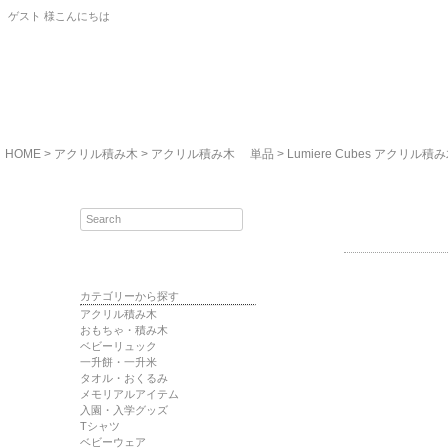
ゲスト 様こんにちは
HOME
アクリル積み木
アクリル積み木 単品
Lumiere Cubes アク
カテゴリーから探す
アクリル積み木
おもちゃ・積み木
ベビーリュック
一升餅・一升米
タオル・おくるみ
メモリアルアイテム
入園・入学グッズ
Tシャツ
ベビーウェア