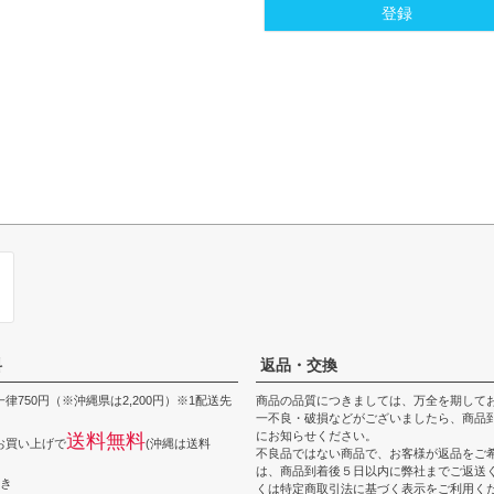
登録
料
返品・交換
律750円（※沖縄県は2,200円）※1配送先
商品の品質につきましては、万全を期して
一不良・破損などがございましたら、商品到
にお知らせください。
送料無料
上お買い上げで
(沖縄は送料
不良品ではない商品で、お客様が返品をご
は、商品到着後５日以内に弊社までご返送
つき
くは
特定商取引法に基づく表示
をご利用く