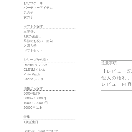
おむつケーキ
パーティーアイテム
男の子
女の子
ギフトを探す
出産祝い
1歳の誕生日
季節のお祝い・節句
入園入学
ギフトセット
シリーズから探す
注意事項
Raffine ラフィネ
CLENM クレム
【レビュー
Pritty Patch
他人の権利
Cherie シェリ
レビュー内
価格から探す
5000円以下
5000～10000円
10000～20000円
20000円以上
特集
1歳誕生日
BelleVie Enfant について