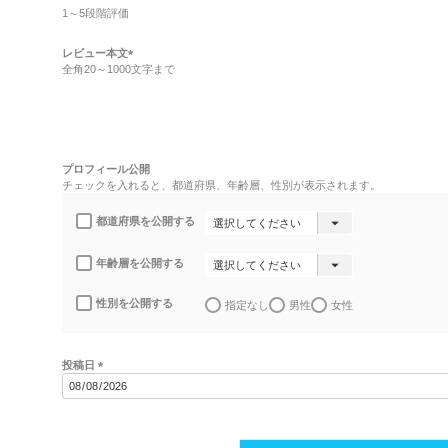
必
1～5段階評価
須
)
レビュー本文
全角20～1000文字まで
(
必
須
)
プロフィール公開
チェックを入れると、都道府県、年齢層、性別が表示されます。
都道府県を公開する
年齢層を公開する
性別を公開する
指定なし
男性
女性
投稿日
(
必
須
)