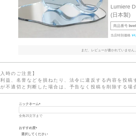
Lumiere
(日本製)
商品番号
bve
当店特別価格
¥
4
まだ、レビューが書かれていません
記入時のご注意】
、利益、名誉などを損ねたり、法令に違反する内容を投稿
容が不適切と判断した場合は、予告なく投稿を削除する場
ニックネーム
(
必
全角25文字まで
須
)
おすすめ度
(