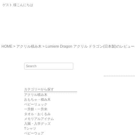
ゲスト 様こんにちは
HOME
アクリル積み木
Lumiere Dragon アクリル ドラゴン(日本製)のレビュ
カテゴリーから探す
アクリル積み木
おもちゃ・積み木
ベビーリュック
一升餅・一升米
タオル・おくるみ
メモリアルアイテム
入園・入学グッズ
Tシャツ
ベビーウェア