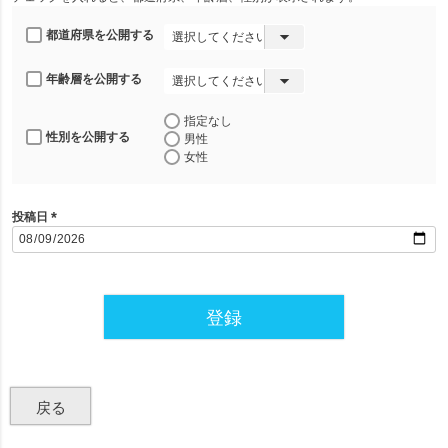
都道府県を公開する
年齢層を公開する
指定なし
性別を公開する
男性
女性
投稿日
(
必
須
)
登録
戻る