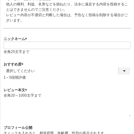
他人の権利、利益、名誉などを損ねたり、法令に違反する内容を投稿するこ
とはできませんのでご注意ください。
レビュー内容が不適切と判断した場合は、予告なく投稿を削除する場合がご
ざいます。
ニックネーム
(
必
全角25文字まで
須
)
おすすめ度
(
必
1～5段階評価
須
)
レビュー本文
全角20～1000文字まで
(
必
須
)
プロフィール公開
チェックを入れると、都道府県、年齢層、性別が表示されます。