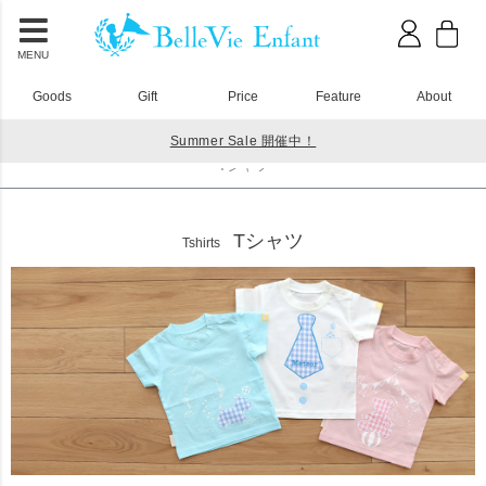
MENU
Goods
Gift
Price
Feature
About
Summer Sale 開催中！
HOME
Tシャツ
Tシャツ
Tシャツ
Tshirts