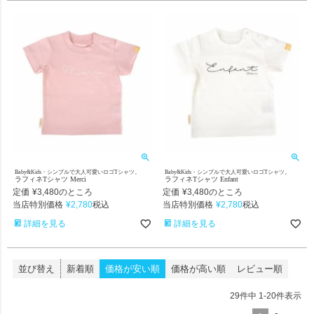
Baby&Kids・シンプルで大人可愛いロゴTシャツ。
Baby&Kids・シンプルで大人可愛いロゴTシャツ。
ラフィネTシャツ Merci
ラフィネTシャツ Enfant
定価
¥
3,480
定価
¥
3,480
のところ
のところ
当店特別価格
¥
2,780
当店特別価格
¥
2,780
税込
税込
詳細を見る
詳細を見る
並び替え
新着順
価格が安い順
価格が高い順
レビュー順
29
件中
1
-
20
件表示