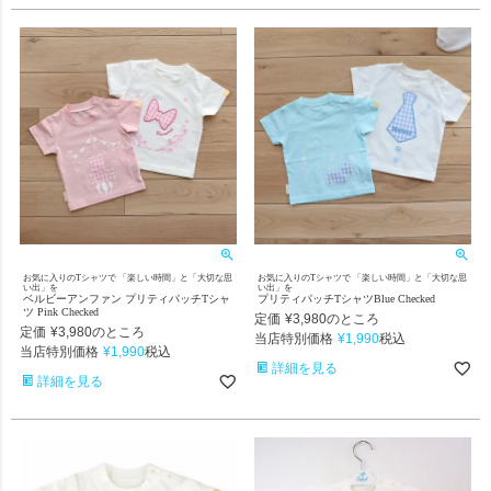
お気に入りのTシャツで 「楽しい時間」と「大切な思
お気に入りのTシャツで 「楽しい時間」と「大切な思
い出」を
い出」を
ベルビーアンファン プリティパッチTシャ
プリティパッチTシャツBlue Checked
ツ Pink Checked
定価
¥
3,980
のところ
定価
¥
3,980
のところ
当店特別価格
¥
1,990
税込
当店特別価格
¥
1,990
税込
詳細を見る
詳細を見る