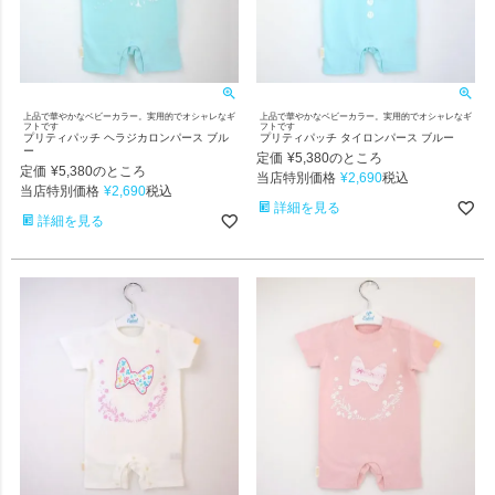
上品で華やかなベビーカラー。実用的でオシャレなギ
上品で華やかなベビーカラー。実用的でオシャレなギ
フトです
フトです
プリティパッチ ヘラジカロンパース ブル
プリティパッチ タイロンパース ブルー
ー
定価
¥
5,380
のところ
定価
¥
5,380
のところ
当店特別価格
¥
2,690
税込
当店特別価格
¥
2,690
税込
詳細を見る
詳細を見る