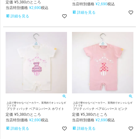
定価
¥
5,380
のところ
当店特別価格
¥
2,690
税込
当店特別価格
¥
2,690
税込
詳細を見る
詳細を見る
上品で華やかなベビーカラー。実用的でオシャレなギ
上品で華やかなベビーカラー。実用的でオシャレなギ
フトです
フトです
プリティパッチ ベアロンパース ホワイト
プリティパッチ ベアロンパース ピンク
定価
¥
5,380
定価
¥
5,380
のところ
のところ
当店特別価格
¥
2,690
当店特別価格
¥
2,690
税込
税込
詳細を見る
詳細を見る