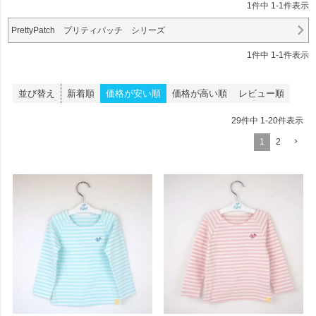
1
件中
1
-
1
件表示
PrettyPatch プリティパッチ シリーズ
1
件中
1
-
1
件表示
並び替え
新着順
価格が安い順
価格が高い順
レビュー順
29
件中
1
-
20
件表示
1
2