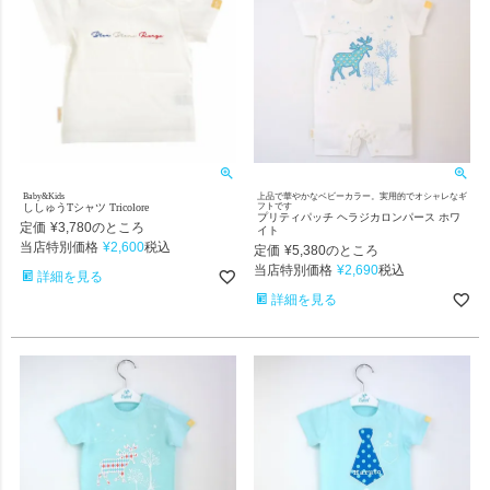
Baby&Kids
上品で華やかなベビーカラー。実用的でオシャレなギ
ししゅうTシャツ Tricolore
フトです
プリティパッチ ヘラジカロンパース ホワ
定価
¥
3,780
のところ
イト
当店特別価格
¥
2,600
税込
定価
¥
5,380
のところ
当店特別価格
¥
2,690
税込
詳細を見る
詳細を見る