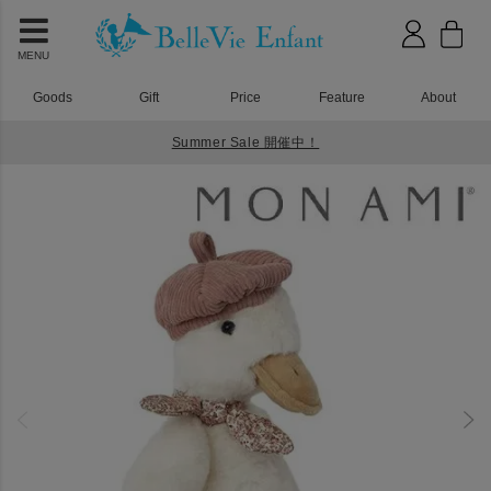
MENU
Goods
Gift
Price
Feature
About
Summer Sale 開催中！
HOME
おもちゃ
MON AMI(モナミ) コレット ザ ダック