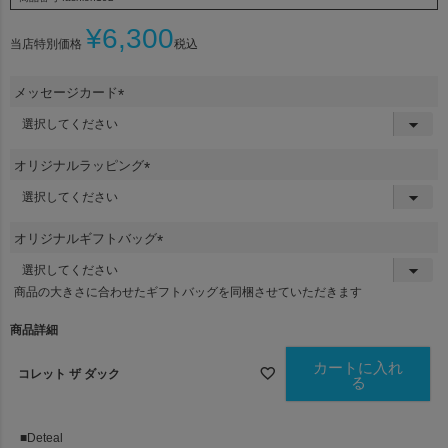
¥
6,300
当店特別価格
税込
メッセージカード
(
必
須
オリジナルラッピング
)
(
必
須
オリジナルギフトバッグ
)
(
必
商品の大きさに合わせたギフトバッグを同梱させていただきます
須
)
商品詳細
カートに入れ
コレット ザ ダック
る
■Deteal