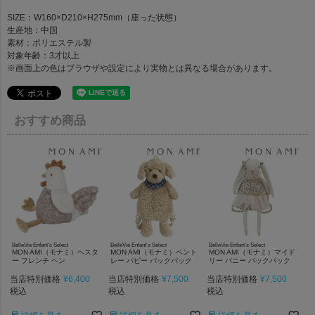
SIZE：W160×D210×H275mm（座った状態）
生産地：中国
素材：ポリエステル製
対象年齢：3才以上
※画面上の色はブラウザや設定により実物とは異なる場合があります。
おすすめ商品
BelleVie Enfant's Select
BelleVie Enfant's Select
BelleVie Enfant's Select
MON AMI（モナミ）ヘスタ
MON AMI（モナミ）ベント
MON AMI（モナミ）マイド
ー フレンチ ヘン
レー パピー バックパック
リー バニー バックパック
当店特別価格
¥
6,400
当店特別価格
¥
7,500
当店特別価格
¥
7,500
税込
税込
税込