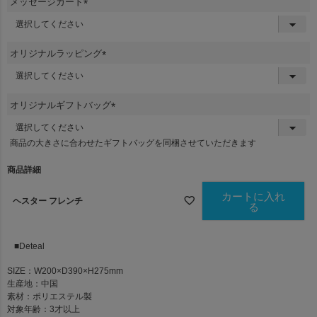
メッセージカード
(
必
須
オリジナルラッピング
)
(
必
須
オリジナルギフトバッグ
)
(
必
商品の大きさに合わせたギフトバッグを同梱させていただきます
須
)
商品詳細
カートに入れ
ヘスター フレンチ
る
■Deteal
SIZE：W200×D390×H275mm
生産地：中国
素材：ポリエステル製
対象年齢：3才以上