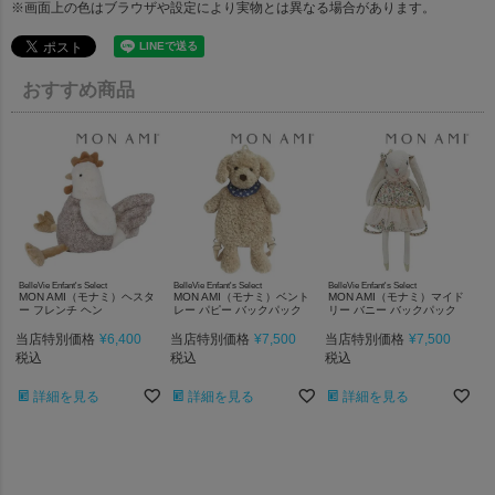
※画面上の色はブラウザや設定により実物とは異なる場合があります。
おすすめ商品
BelleVie Enfant's Select
BelleVie Enfant's Select
BelleVie Enfant's Select
MON AMI（モナミ）ヘスタ
MON AMI（モナミ）ベント
MON AMI（モナミ）マイド
ー フレンチ ヘン
レー パピー バックパック
リー バニー バックパック
当店特別価格
¥
6,400
当店特別価格
¥
7,500
当店特別価格
¥
7,500
税込
税込
税込
詳細を見る
詳細を見る
詳細を見る