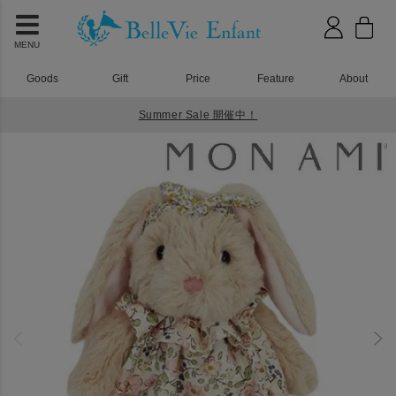
MENU
Goods
Gift
Price
Feature
About
Summer Sale 開催中！
HOME
おもちゃ
MON AMI（モナミ）グレース バニー