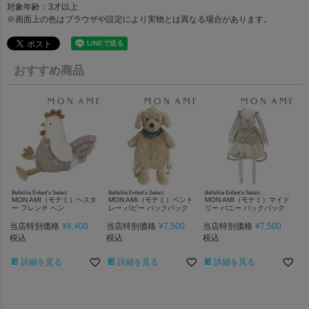
対象年齢：3才以上
※画面上の色はブラウザや設定により実物とは異なる場合があります。
おすすめ商品
BelleVie Enfant's Select
BelleVie Enfant's Select
BelleVie Enfant's Select
MON AMI（モナミ）ヘスタ
MON AMI（モナミ）ベント
MON AMI（モナミ）マイド
ー フレンチ ヘン
レー パピー バックパック
リー バニー バックパック
当店特別価格
¥
6,400
当店特別価格
¥
7,500
当店特別価格
¥
7,500
税込
税込
税込
詳細を見る
詳細を見る
詳細を見る