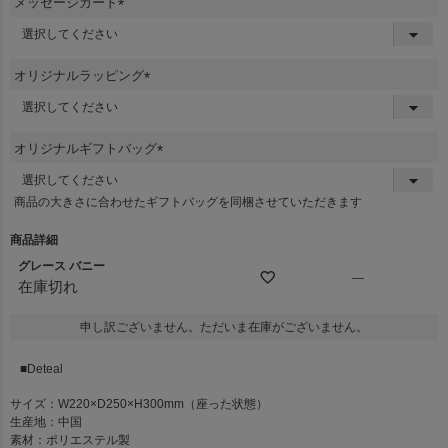
メッセージカード
(
必
須
オリジナルラッピング
)
(
必
須
オリジナルギフトバッグ
)
(
必
商品の大きさに合わせたギフトバッグを同梱させていただきます
須
)
商品詳細
グレース バニー
—
在庫切れ
申し訳ございません。ただいま在庫がございません。
■Deteal
サイズ：W220×D250×H300mm（座った状態）
生産地：中国
素材：ポリエステル製