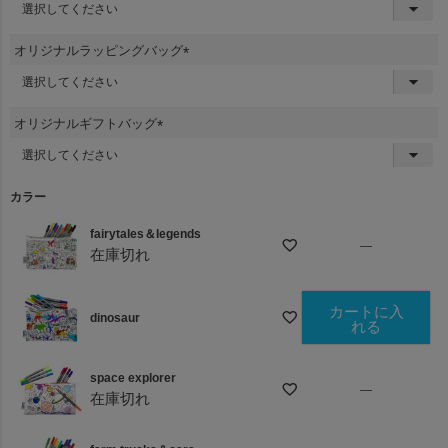
(
必
須
オリジナルラッピングバッグ
)
(
必
須
オリジナルギフトバッグ
)
(
必
須
カラー
)
fairytales＆legends
—
在庫切れ
カートに入
dinosaur
れる
space explorer
—
在庫切れ