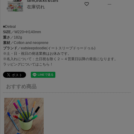
farm,trucks＆cars
—
在庫切れ
■Deteal
SIZE
／W220×H140mm
重さ
／182g
素材
／Cotton and neoprene
ブランド
／eatsleepdoodle(イートスリープドゥードゥル)
※土・日・祝日の発送業務はお休みです。
※名入れについて：土日祝を除く２～４営業日以降の発送になります。
ラッピングについては
こちら！
おすすめ商品