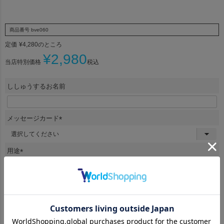
商品番号
bve060
定価
¥
4,280
のところ
¥
2,980
当店特別価格
税込
ししゅうするお名前
メッセージカード
(
必
須
用途
)
(
必
須
名前刺繍について
)
(
必
須
ラッピング