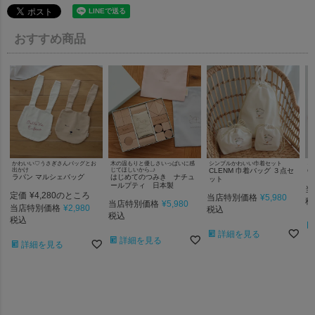
おすすめ商品
かわいい♡うさぎさんバッグとお
木の温もりと優しさいっぱいに感
シンプルかわいい巾着セット
キ
出かけ
じてほしいから..♪
CLENM 巾着バッグ ３点セ
C
ラパン マルシェバッグ
はじめてのつみき ナチュ
ット
ールプティ 日本製
当
定価
¥
4,280
のところ
当店特別価格
¥
5,980
税
当店特別価格
¥
5,980
当店特別価格
¥
2,980
税込
税込
税込
詳細を見る
詳細を見る
詳細を見る