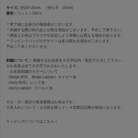
サイズ
／約26×20cm、（持ち手 25cm)
素材
／コットン100％
＊実寸値には多少の個体差がございます。
＊刺繍する際の枠のあとが残る場合がございます。予めご了承下さい。
＊画面上の色はブラウザや設定により実物とは異なる場合があります。
＊ラッピングバッグのデザインは多少変わる場合がございます。
予めご了承くださいませ。
刺繍について
／ 刺繍するお名前を９文字以内・英語で入力して下さい。
※お名前は全て大文字でお入れいたします。
・お名前刺繍のカラーについて
（Beige BVE、Beige Lapian）ネイビー糸
（Ivory BVE）レッド糸
（Ivory Lapian）ゴールド糸
※土・日・祝日の発送業務はお休みです。
※名入れについて：土日祝を除く２～４営業日以降の発送になります。
ラッピングについては
こちら！