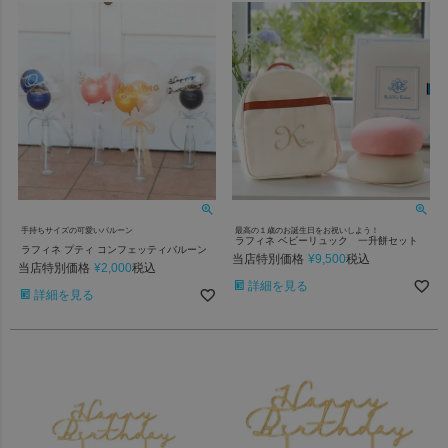
手持ちサイズの可愛いバルーン
最高の１歳のお誕生日をお祝いしよう！
ラフィネ ベビーリュック 一升餅セット
ラフィネ プティ コンフェッティバルーン
当店特別価格
¥
9,500
税込
当店特別価格
¥
2,000
税込
詳細を見る
詳細を見る