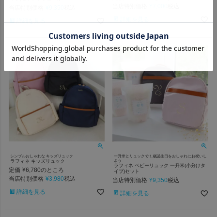
当店特別価格
¥
7,000
税込
当店特別価格
¥
9,350
税込
詳細を見る
詳細を見る
シンプルおしゃれな キッズリュック
一升米とリュックで１歳誕生日をおしゃれにお祝いし
ラフィネ キッズリュック
よう
ラフィネ ベビーリュック 一升米(小分けタ
定価
¥
6,780
のところ
イプ)セット
当店特別価格
¥
3,980
税込
当店特別価格
¥
9,350
税込
詳細を見る
詳細を見る