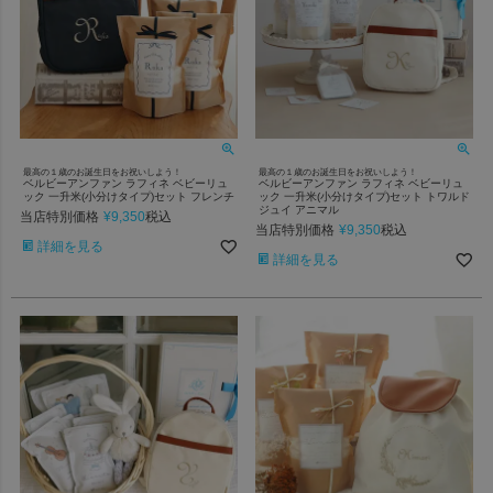
最高の１歳のお誕生日をお祝いしよう！
最高の１歳のお誕生日をお祝いしよう！
ベルビーアンファン ラフィネ ベビーリュ
ベルビーアンファン ラフィネ ベビーリュ
ック 一升米(小分けタイプ)セット フレンチ
ック 一升米(小分けタイプ)セット トワルド
ジュイ アニマル
当店特別価格
¥
9,350
税込
当店特別価格
¥
9,350
税込
詳細を見る
詳細を見る