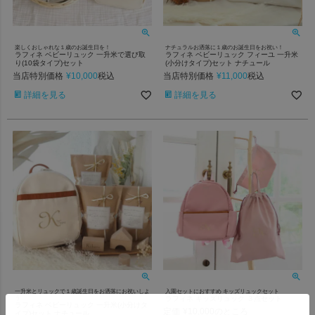
楽しくおしゃれな１歳のお誕生日を！
ナチュラルお洒落に１歳のお誕生日をお祝い！
ラフィネ ベビーリュック 一升米で選び取
ラフィネ ベビーリュック フィーユ 一升米
り(10袋タイプ)セット
(小分けタイプ)セット ナチュール
当店特別価格
¥
10,000
当店特別価格
¥
11,000
税込
税込
詳細を見る
詳細を見る
一升米とリュックで１歳誕生日をお洒落にお祝いしよ
入園セットにおすすめ キッズリュックセット
う
ラフィネ キッズリュック ３点セット
ラフィネ ベビーリュック 一升米(小分けタ
定価
¥
10,000
のところ
イプ)セット ナチュール