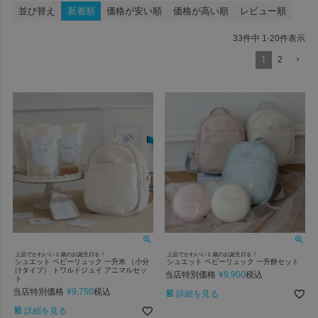
並び替え
新着順
価格が安い順
価格が高い順
レビュー順
33
件中
1
-
20
件表示
1
2
上品でかわいい１歳のお誕生日を！
上品でかわいい１歳のお誕生日を！
シュエット ベビーリュック 一升米 （小分
シュエット ベビーリュック 一升餅セット
けタイプ） トワルドジュイ アニマルセッ
当店特別価格
¥
9,900
税込
ト
当店特別価格
¥
9,750
税込
詳細を見る
詳細を見る