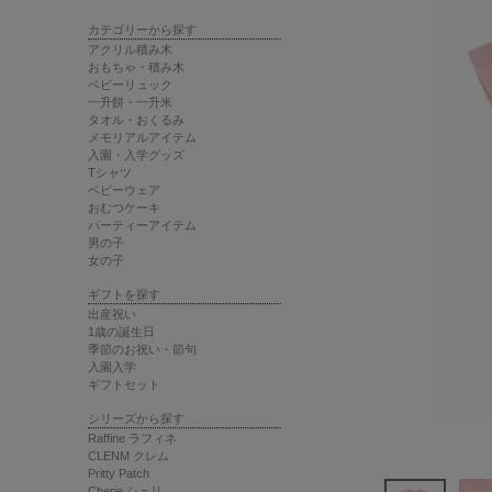
カテゴリーから探す
アクリル積み木
おもちゃ・積み木
ベビーリュック
一升餅・一升米
タオル・おくるみ
メモリアルアイテム
入園・入学グッズ
Tシャツ
ベビーウェア
おむつケーキ
パーティーアイテム
男の子
女の子
ギフトを探す
出産祝い
1歳の誕生日
季節のお祝い・節句
入園入学
ギフトセット
シリーズから探す
Raffine ラフィネ
CLENM クレム
Pritty Patch
Cherie シェリ