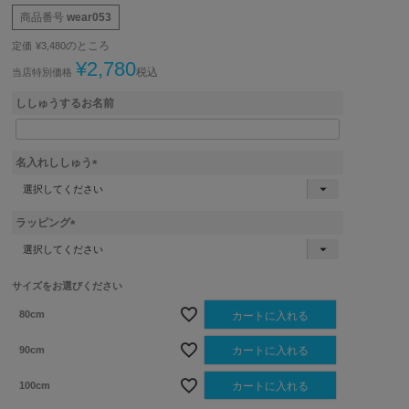
商品番号
wear053
のところ
定価
¥
3,480
¥
2,780
税込
当店特別価格
ししゅうするお名前
名入れししゅう
(
必
須
ラッピング
)
(
必
須
サイズをお選びください
)
80cm
カートに入れる
90cm
カートに入れる
100cm
カートに入れる