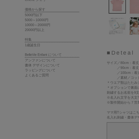
価格から探す
5000円以下
5000～10000円
10000～20000円
20000円以上
特集
1歳誕生日
■Deteal
BelleVie Enfant について
アンファンについて
サイズ
／80cm：着丈
書体 デザインについて
／90cm：着丈36c
ラッピングについて
／100cm：着丈40
よくあるご質問
／
素材
／コット
＊ウエア類はたたみ
＊オプションで裏面
刺繍するお名前を9
※名入れ文字を大文
※製作開始から７営
ママ用Tシャツは
こ
名入れ刺繍・書体デ