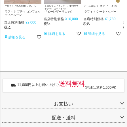
手持ちサイズの可愛いバルーン
上質なフェイクレザー。実用的で
おしゃれなバースデーケーキに♪
お
オシャレなギフトです
ラフィネ プティ コンフェッ
ベビーレザーリュック
ラフィネ ケーキトッパー
ラ
ティバルーン
Sm
当店特別価格
¥
10,000
当店特別価格
¥
1,780
当店特別価格
¥
2,000
当
税込
税込
税込
税
詳細を見る
詳細を見る
詳細を見る
送料無料
11,000円以上お買い上げで
(沖縄は送料1,500円)
お支払い
配送・送料