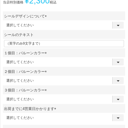
¥
2,300
当店特別価格
税込
シールデザインについて
(
必
須
シールのテキスト
)
１個目：バルーンカラー
(
必
須
２個目：バルーンカラー
)
(
必
須
３個目：バルーンカラー
)
(
必
須
出荷までに4営業日かかります
)
(
必
須