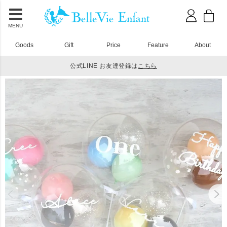
MENU
Goods
Gift
Price
Feature
About
公式LINE お友達登録は
こちら
HOME
パーティーアイテム
フェテ プティ コンフェッティバルーン