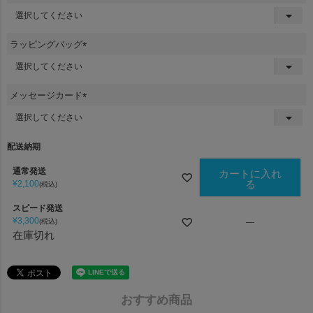
(
必
須
ラッピングバッグ
)
(
必
須
メッセージカード
)
(
必
須
配送納期
)
通常発送
カートに入れ
る
¥
2,100
税込
スピード発送
¥
3,300
税込
—
在庫切れ
おすすめ商品