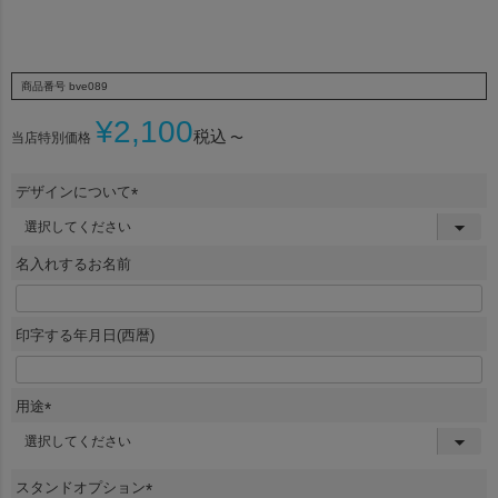
商品番号
bve089
¥
2,100
税込
当店特別価格
〜
デザインについて
(
必
須
名入れするお名前
)
印字する年月日(西暦)
用途
(
必
須
スタンドオプション
)