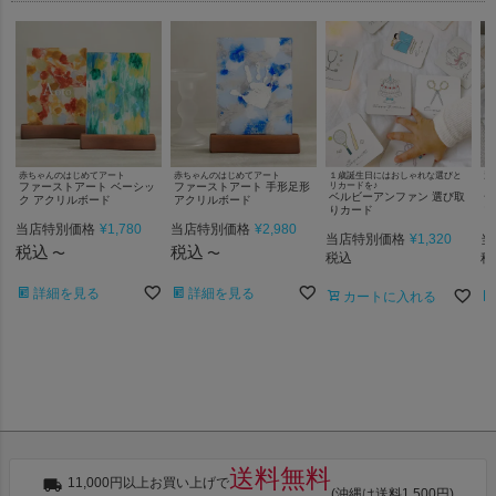
赤ちゃんのはじめてアート
赤ちゃんのはじめてアート
１歳誕生日にはおしゃれな選びと
選
ファーストアート ベーシッ
ファーストアート 手形足形
リカードを♪
ゃ
ベルビーアンファン 選び取
一
ク アクリルボード
アクリルボード
りカード
プ
当店特別価格
¥
1,780
当店特別価格
¥
2,980
当店特別価格
¥
1,320
当
税込
税込
〜
〜
税込
税
詳細を見る
詳細を見る
カートに入れる
送料無料
11,000円以上お買い上げで
(沖縄は送料1,500円)