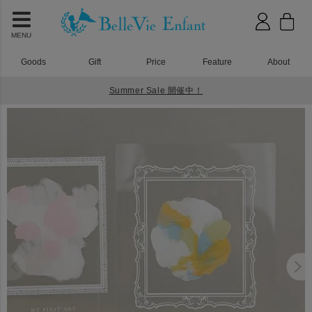
MENU
Goods
Gift
Price
Feature
About
Summer Sale 開催中！
HOME
1歳誕生日
ファーストアート フレームアクリルボード