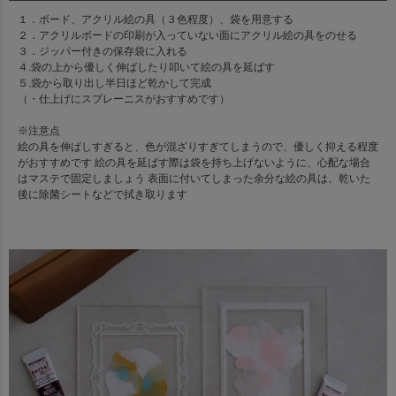
１．ボード、アクリル絵の具（３色程度）、袋を用意する
２．アクリルボードの印刷が入っていない面にアクリル絵の具をのせる
３．ジッパー付きの保存袋に入れる
４.袋の上から優しく伸ばしたり叩いて絵の具を延ばす
５.袋から取り出し半日ほど乾かして完成
（・仕上げにスプレーニスがおすすめです）
※注意点
絵の具を伸ばしすぎると、色が混ざりすぎてしまうので、優しく抑える程度
がおすすめです 絵の具を延ばす際は袋を持ち上げないように、心配な場合
はマステで固定しましょう 表面に付いてしまった余分な絵の具は、乾いた
後に除菌シートなどで拭き取ります