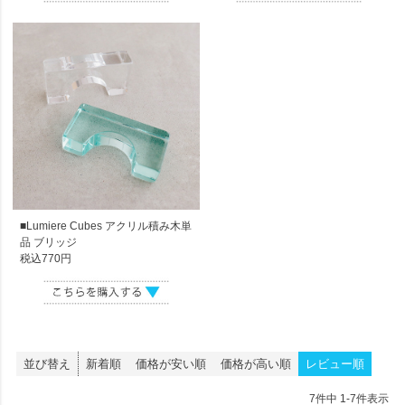
■Lumiere Cubes アクリル積み木単
品 ブリッジ
税込770円
並び替え
新着順
価格が安い順
価格が高い順
レビュー順
7
件中
1
-
7
件表示