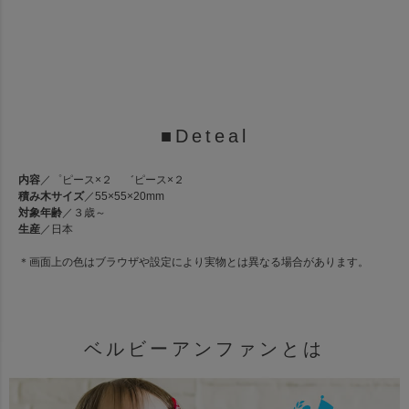
■Deteal
内容
／゜ピース×２ ゛ピース×２
積み木サイズ
／55×55×20mm
対象年齢
／３歳～
生産
／日本
＊画面上の色はブラウザや設定により実物とは異なる場合があります。
ベルビーアンファンとは