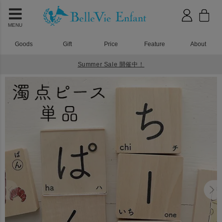
MENU
Goods
Gift
Price
Feature
About
Summer Sale 開催中！
HOME
アクリル積み木
ひらがな積み木 濁点ピース ４枚セット