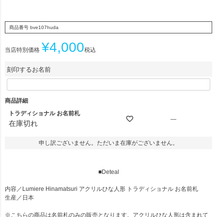
商品番号
bve107huda
¥
4,000
当店特別価格
税込
刻印するお名前
商品詳細
トラディショナル お名前札
—
在庫切れ
申し訳ございません。ただいま在庫がございません。
■Deteal
内容
／Lumiere Hinamatsuri アクリルひな人形 トラディショナル お名前札
生産
／日本
※こちらの商品は名前札のみの販売となります。アクリルひな人形は含まれて