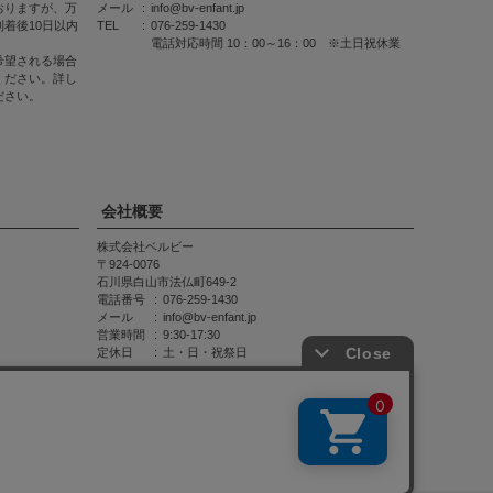
おりますが、万
メール
info@bv-enfant.jp
着後10日以内
TEL
076-259-1430
電話対応時間 10：00～16：00 ※土日祝休業
希望される場合
ください。詳し
ださい。
会社概要
株式会社ベルビー
924-0076
石川県白山市法仏町649-2
電話番号
076-259-1430
メール
info@bv-enfant.jp
営業時間
9:30-17:30
定休日
土・日・祝祭日