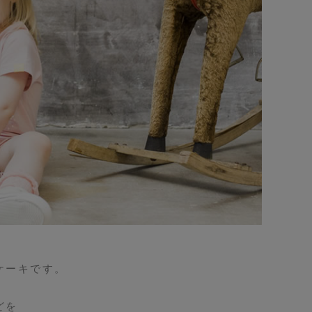
ケーキです。
、
どを