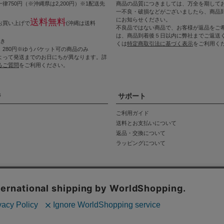
律750円（※沖縄県は2,200円）※1配送先
商品の品質につきましては、万全を期して
一不良・破損などがございましたら、商品到
にお知らせください。
送料無料
上お買い上げで
(沖縄は送料
不良品ではない商品で、お客様が返品をご
は、商品到着後５日以内に弊社までご返送
つき
くは
特定商取引法に基づく表示
をご利用く
 280円※ゆうパケット可の商品のみ
よって発送までのお日にちが異なります。詳
るご質問
をご利用ください。
ジ
サポート
ご利用ガイド
送料とお支払いについて
返品・交換について
ラッピングについて
の取扱