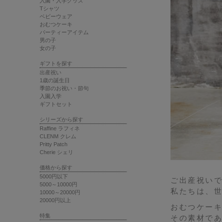
入園・入学グッズ
Tシャツ
ベビーウェア
おむつケーキ
パーティーアイテム
男の子
女の子
ギフトを探す
出産祝い
1歳の誕生日
季節のお祝い・節句
入園入学
ギフトセット
シリーズから探す
Raffine ラフィネ
CLENM クレム
Pritty Patch
Cherie シェリ
価格から探す
5000円以下
ご出産祝いで
5000～10000円
私たちは、
10000～20000円
20000円以上
おむつケー
特集
その素材で