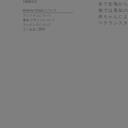
1歳誕生日
全て生地か
他では真似
BelleVie Enfant について
アンファンについて
赤ちゃんに
書体 デザインについて
ベテランス
ラッピングについて
よくあるご質問