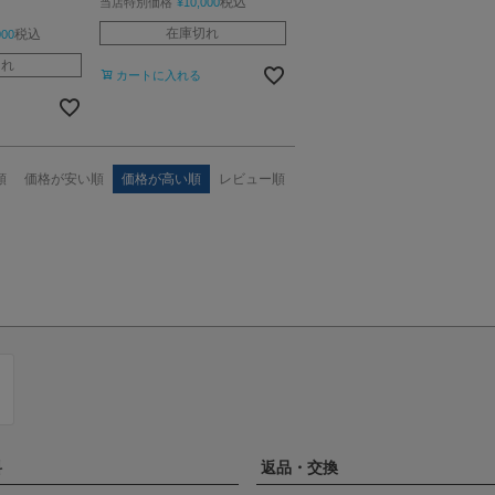
税込
当店特別価格
¥
10,000
在庫切れ
税込
000
切れ
カートに入れる
順
価格が安い順
価格が高い順
レビュー順
料
返品・交換