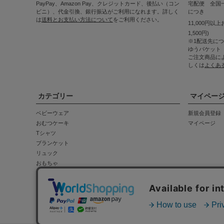
PayPay、Amazon Pay、クレジットカード、後払い（コン
宅配便 全国一
ビニ）、代金引換、銀行振込がご利用になれます。詳しく
につき
は
送料とお支払い方法について
をご利用ください。
11,000円以
1,500円)
※1配送先に
ゆうパケット
ご注文商品に
しくは
よくあ
カテゴリー
マイペー
ベビーウェア
新規会員登録
おむつケーキ
マイページ
Tシャツ
ブランケット
リュック
おもちゃ
会社概要
お問い合わせ
特定商取引法に基づく表示
個人情報