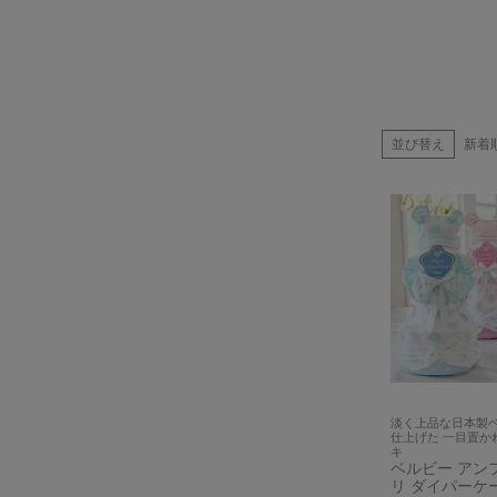
並び替え
新着
淡く上品な日本製
仕上げた 一目置か
キ
ベルビー アン
リ ダイパーケー