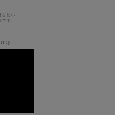
。
材を使い
気です。
贈り物