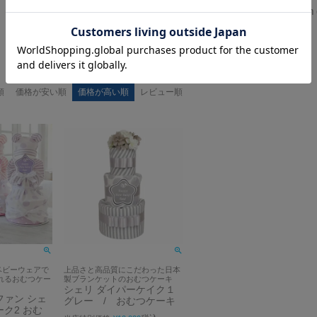
Bellevie Enfant Original Me
順
価格が安い順
価格が高い順
レビュー順
ベビーウェアで
上品さと高品質にこだわった日本
れるおむつケー
製ブランケットのおむつケーキ
シェリ ダイパーケイク１
ファン シェ
グレー / おむつケーキ
ク2 おむ