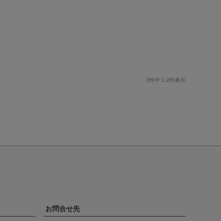
2
件中
1
-
2
件表示
お問合せ先