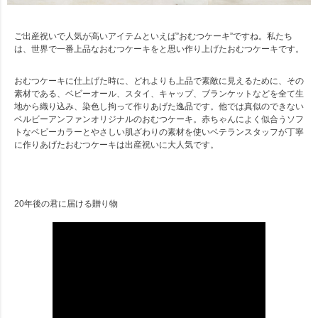
ご出産祝いで人気が高いアイテムといえば”おむつケーキ”ですね。私たち
は、世界で一番上品なおむつケーキをと思い作り上げたおむつケーキです。
おむつケーキに仕上げた時に、どれよりも上品で素敵に見えるために、その
素材である、ベビーオール、スタイ、キャップ、ブランケットなどを全て生
地から織り込み、染色し拘って作りあげた逸品です。他では真似のできない
ベルビーアンファンオリジナルのおむつケーキ。赤ちゃんによく似合うソフ
トなベビーカラーとやさしい肌ざわりの素材を使いベテランスタッフが丁寧
に作りあげたおむつケーキは出産祝いに大人気です。
20年後の君に届ける贈り物