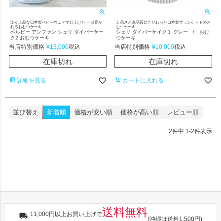
淡く上品な日本製ベビーウェアで仕上げた 一目置か
上品さと高品質にこだわった日本製ブランケットのお
れるおむつケーキ
むつケーキ
ベルビー アンファン シェリ ダイパーケー
シェリ ダイパーケイク１ グレー / おむ
ク2 おむつケーキ
つケーキ
当店特別価格
¥
13,000
当店特別価格
¥
10,000
税込
税込
在庫切れ
在庫切れ
詳細を見る
カートに入れる
並び替え
新着順
価格が安い順
価格が高い順
レビュー順
2
件中
1
-
2
件表示
送料無料
11,000円以上お買い上げで
(沖縄は送料1,500円)