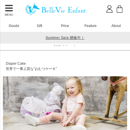
MENU
Goods
Gift
Price
Feature
About
Summer Sale 開催中！
HOME
おむつケーキ
おむつケーキ
Diaper Cake
世界で一番上質な”おむつケーキ”