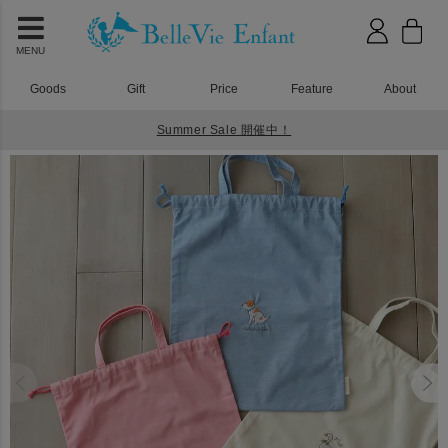
MENU
Goods
Gift
Price
Feature
About
Summer Sale 開催中！
HOME
入園入学グッズ
CLENM 巾着バッグ（大）