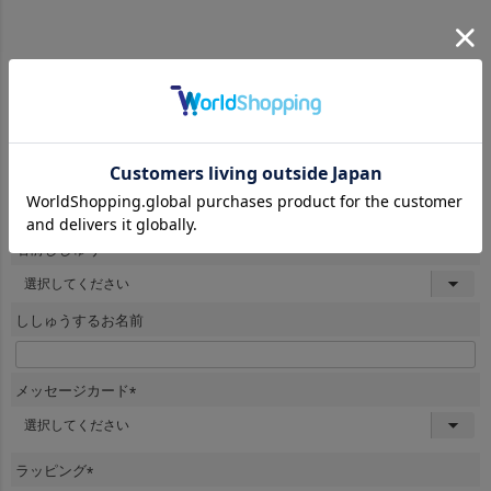
商品番号
bve064
¥
2,800
当店特別価格
税込
キャラクター
(
必
須
名前ししゅう
)
(
必
須
ししゅうするお名前
)
メッセージカード
(
必
須
ラッピング
)