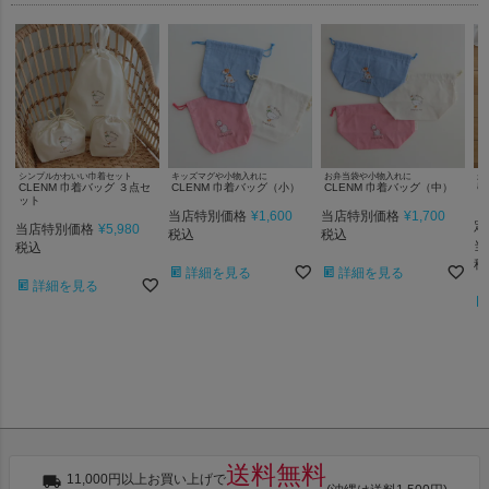
シンプルかわいい巾着セット
キッズマグや小物入れに
お弁当袋や小物入れに
か
CLENM 巾着バッグ ３点セ
CLENM 巾着バッグ（小）
CLENM 巾着バッグ（中）
出
ラ
ット
当店特別価格
¥
1,600
当店特別価格
¥
1,700
定
当店特別価格
¥
5,980
税込
税込
当
税込
税
詳細を見る
詳細を見る
詳細を見る
送料無料
11,000円以上お買い上げで