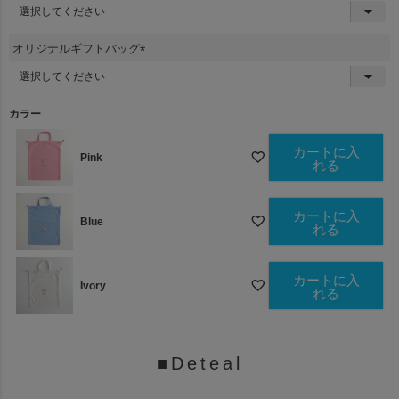
(
必
須
オリジナルギフトバッグ
)
(
必
須
カラー
)
カートに入
Pink
れる
カートに入
Blue
れる
カートに入
Ivory
れる
■Deteal