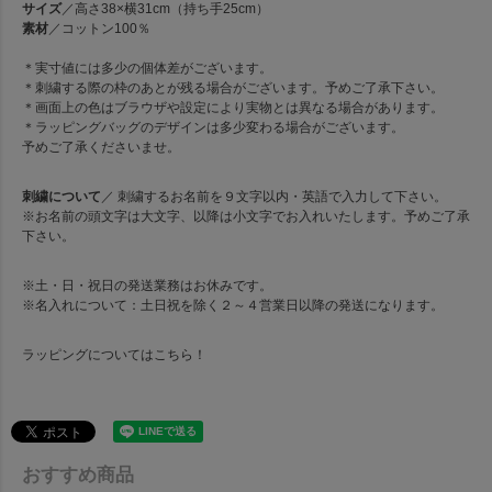
サイズ
／高さ38×横31cm（持ち手25cm）
素材
／コットン100％
＊実寸値には多少の個体差がございます。
＊刺繍する際の枠のあとが残る場合がございます。予めご了承下さい。
＊画面上の色はブラウザや設定により実物とは異なる場合があります。
＊ラッピングバッグのデザインは多少変わる場合がございます。
予めご了承くださいませ。
刺繍について
／ 刺繍するお名前を９文字以内・英語で入力して下さい。
※お名前の頭文字は大文字、以降は小文字でお入れいたします。予めご了承
下さい。
※土・日・祝日の発送業務はお休みです。
※名入れについて：土日祝を除く２～４営業日以降の発送になります。
ラッピングについては
こちら！
おすすめ商品