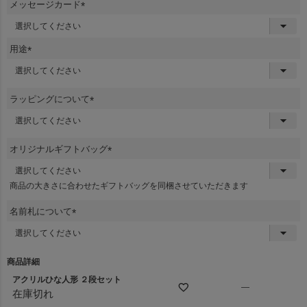
メッセージカード
(
必
須
用途
)
(
必
須
ラッピングについて
)
(
必
須
オリジナルギフトバッグ
)
(
必
商品の大きさに合わせたギフトバッグを同梱させていただきます
須
)
名前札について
(
必
須
商品詳細
)
アクリルひな人形 ２段セット
—
在庫切れ