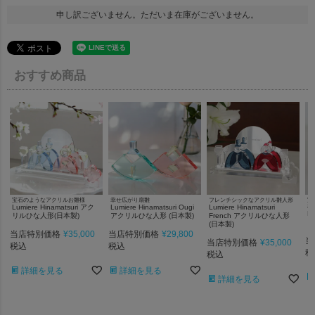
申し訳ございません。ただいま在庫がございません。
おすすめ商品
宝石のようなアクリルお雛様
幸せ広がり扇雛
フレンチシックなアクリル雛人形
宝
Lumiere Hinamatsuri アク
Lumiere Hinamatsuri Ougi
Lumiere Hinamatsuri
札
Lu
リルひな人形(日本製)
アクリルひな人形 (日本製)
French アクリルひな人形
リ
(日本製)
当店特別価格
¥
35,000
当店特別価格
¥
29,800
当
当店特別価格
¥
35,000
税込
税込
税
税込
詳細を見る
詳細を見る
詳細を見る