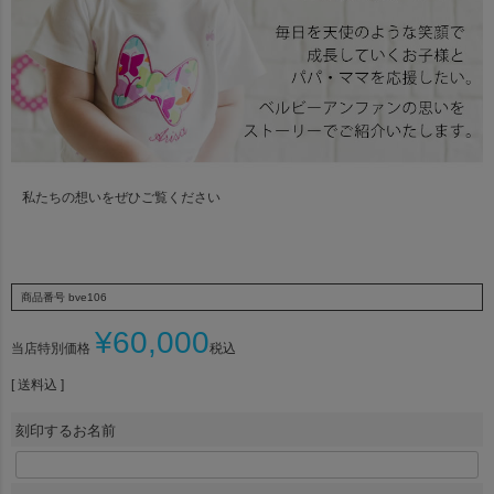
名前札☆刻印サービス
私たちの想いをぜひご覧ください
商品番号
bve106
¥
60,000
当店特別価格
税込
送料込
刻印するお名前