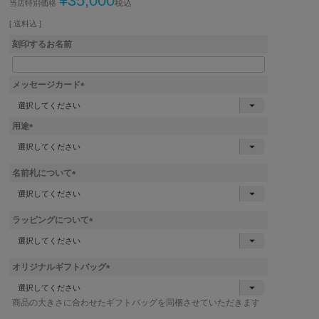
¥
35,000
税込
当店特別価格
送料込
刻印するお名前
メッセージカード
(
必
用途
須
)
(
必
須
名前札について
)
(
必
須
ラッピングについて
)
(
必
須
オリジナルギフトバッグ
)
(
必
商品の大きさに合わせたギフトバッグを同梱させていただきます
須