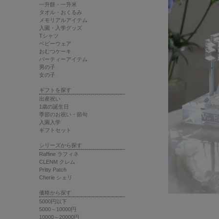
一升餅・一升米
タオル・おくるみ
メモリアルアイテム
入園・入学グッズ
Tシャツ
ベビーウェア
おむつケーキ
パーティーアイテム
男の子
女の子
ギフトを探す
出産祝い
1歳の誕生日
季節のお祝い・節句
入園入学
ギフトセット
シリーズから探す
Raffine ラフィネ
CLENM クレム
Pritty Patch
Cherie シェリ
価格から探す
5000円以下
5000～10000円
10000～20000円