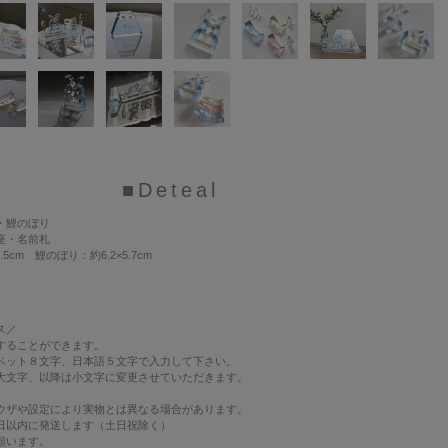
■Deteal
・鯉のぼり
座・名前札
.5cm 鯉のぼり：約6.2×5.7cm
ス
／
することができます。
ベット８文字、日本語５文字で入力して下さい。
大文字、以降は小文字に変更させていただきます。
ウザや設定により実物とは異なる場合があります。
日以内に発送します（土日祝除く）
願います。