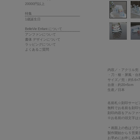
20000円以上
特集
1歳誕生日
BelleVie Enfant について
アンファンについて
書体 デザインについて
ラッピングについて
よくあるご質問
内容
／・アクリル兜
・刀・槍・屏風・台
サイズ
／兜：約5.6×7
台座：約20×5cm
生産
／日本
名前札☆刻印サービ
無料でお名前を刻印
刻印内容をアルファ
※お名前の頭文字は
＊画面上の色はブラ
製作開始から５営業
お早めにお申し込み