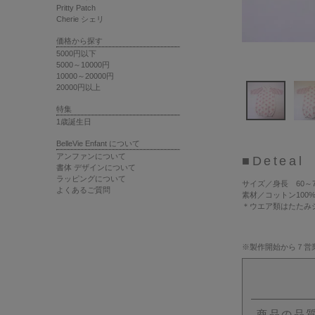
Pritty Patch
Cherie シェリ
価格から探す
5000円以下
5000～10000円
10000～20000円
20000円以上
特集
1歳誕生日
BelleVie Enfant について
アンファンについて
■Deteal
書体 デザインについて
ラッピングについて
サイズ
／身長 60～7
よくあるご質問
素材
／コットン100
＊ウエア類はたたみ
※製作開始から７営
商品の品