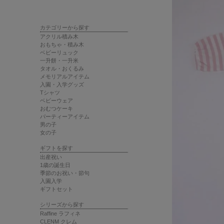
カテゴリーから探す
アクリル積み木
おもちゃ・積み木
ベビーリュック
一升餅・一升米
タオル・おくるみ
メモリアルアイテム
入園・入学グッズ
Tシャツ
ベビーウェア
おむつケーキ
パーティーアイテム
男の子
女の子
ギフトを探す
出産祝い
1歳の誕生日
季節のお祝い・節句
入園入学
ギフトセット
シリーズから探す
Raffine ラフィネ
CLENM クレム