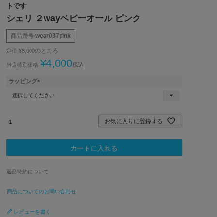
トです
シェリ ２wayベビーオール ピンク
商品番号
wear037pink
のところ
定価
¥
8,000
¥
4,000
税込
当店特別価格
ラッピング
(
必
須
)
お気に入りに登録する
カートに入れる
返品特約について
商品についてのお問い合わせ
レビューを書く