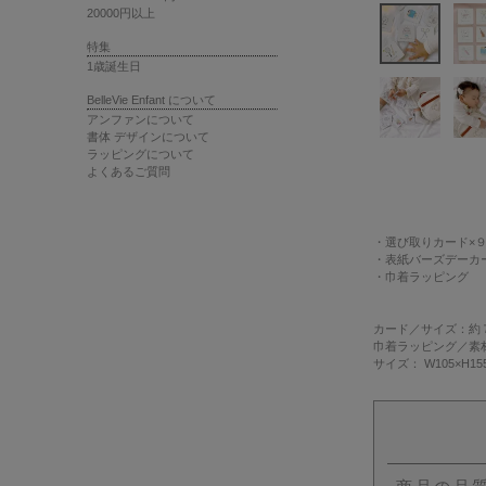
20000円以上
特集
1歳誕生日
BelleVie Enfant について
アンファンについて
書体 デザインについて
ラッピングについて
よくあるご質問
・選び取りカード×
・表紙バーズデーカ
・巾着ラッピング
カード
／サイズ：約７
巾着ラッピング
／素
サイズ： W105×H1