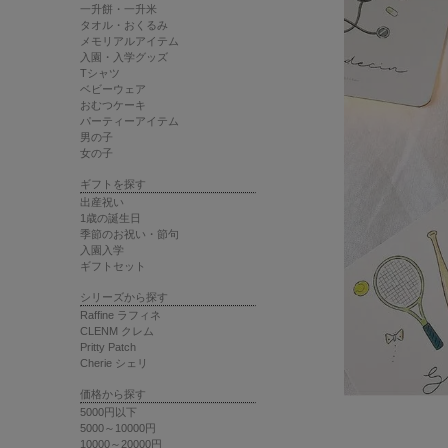
一升餅・一升米
タオル・おくるみ
メモリアルアイテム
入園・入学グッズ
Tシャツ
ベビーウェア
おむつケーキ
パーティーアイテム
男の子
女の子
ギフトを探す
出産祝い
1歳の誕生日
季節のお祝い・節句
入園入学
ギフトセット
シリーズから探す
Raffine ラフィネ
CLENM クレム
Pritty Patch
Cherie シェリ
価格から探す
5000円以下
5000～10000円
10000～20000円