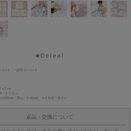
■Deteal
９
ード×１、・説明カード×２
×７cm
材：ナイロン
55×D35mm〔厚み〕0.15mm〔マチ形状〕底マチ
返品・交換について