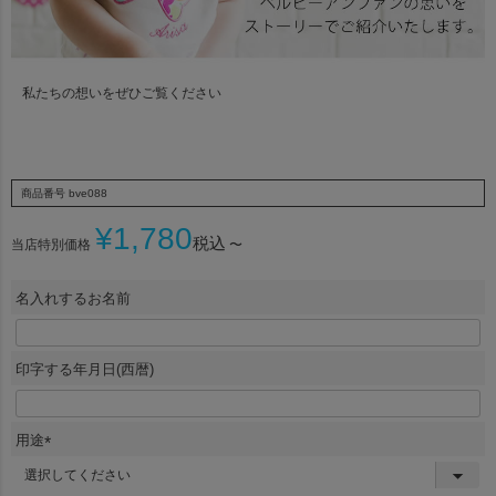
私たちの想いをぜひご覧ください
商品番号
bve088
¥
1,780
税込
当店特別価格
〜
名入れするお名前
印字する年月日(西暦)
用途
(
必