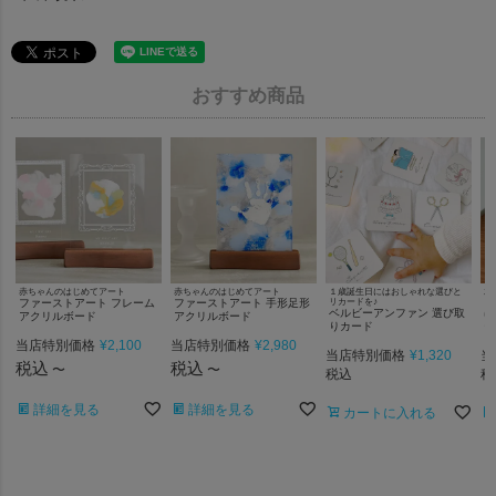
おすすめ商品
赤ちゃんのはじめてアート
赤ちゃんのはじめてアート
１歳誕生日にはおしゃれな選びと
木
ファーストアート フレーム
ファーストアート 手形足形
リカードを♪
じ
ベルビーアンファン 選び取
は
アクリルボード
アクリルボード
りカード
ー
当店特別価格
¥
2,100
当店特別価格
¥
2,980
当店特別価格
¥
1,320
当
税込
税込
〜
〜
税込
税
詳細を見る
詳細を見る
カートに入れる