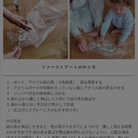
ファーストアートのやり方
１．ボード、アクリル絵の具（３色程度）、袋を用意する
２．アクリルボードの印刷が入っていない面にアクリル絵の具をのせる
３．ジッパー付きの保存袋に入れる
４.袋の上から優しく伸ばしたり叩いて絵の具を延ばす
５.袋から取り出し半日ほど乾かして完成
（・仕上げにスプレーニスがおすすめです）
※注意点
絵の具を伸ばしすぎると、色が混ざりすぎてしまうので、優しく抑える程度
がおすすめです 絵の具を延ばす際は袋を持ち上げないように、心配な場合
はマステで固定しましょう 表面に付いてしまった余分な絵の具は、乾いた