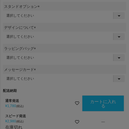
須
スタンドオプション
)
(
必
須
デザインについて
)
(
必
須
ラッピングバッグ
)
(
必
須
メッセージカード
)
(
必
須
配送納期
)
通常発送
カートに入れ
る
¥
1,780
税込
スピード発送
¥
2,980
税込
—
在庫切れ